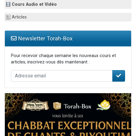
Cours Audio et Vidéo
3 personnes viennent de nous rejoindre sur WhatsApp
2 nouvelles musiques dans Torah-Box Music
Articles
8 personnes viennent de faire un don pour Tsédaka : pauvres d'Israel
Nouvelle émission radio : Visions de grandeur n°104 : Le Chabbath et le Birkat Hamazone à travers le temps
Newsletter Torah-Box
4 personnes viennent de nous rejoindre sur WhatsApp
Pour recevoir chaque semaine les nouveaux cours et
articles, inscrivez-vous dès maintenant :