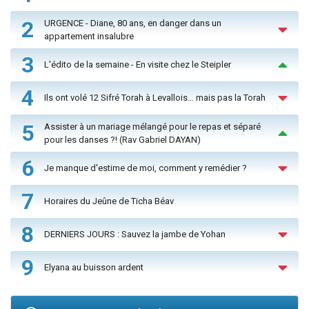
2
URGENCE - Diane, 80 ans, en danger dans un
appartement insalubre
3
L'édito de la semaine - En visite chez le Steipler
4
Ils ont volé 12 Sifré Torah à Levallois… mais pas la Torah
5
Assister à un mariage mélangé pour le repas et séparé
pour les danses ?! (Rav Gabriel DAYAN)
6
Je manque d'estime de moi, comment y remédier ?
7
Horaires du Jeûne de Ticha Béav
8
DERNIERS JOURS : Sauvez la jambe de Yohan
9
Elyana au buisson ardent