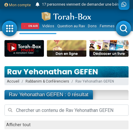
17 personnes viennent de demander une bénédiction
Mon compte
Il reste 49 places pour étudier en groupe sur Zoom
23 personnes viennent de faire un don pour Diane, 80 ans, dans un appartement insalubre
Vidéos
Question au Rav
Dons
Femmes
Enfants
ON AIR
Eva vient de donner son Maasser
4 personnes viennent de nous rejoindre sur WhatsApp
3 personnes viennent de nous rejoindre sur WhatsApp
Odaya vient de donner son Maasser
3 personnes viennent de faire un don pour 5 jours de vacances aux Orphelins
2 personnes viennent de nous rejoindre sur WhatsApp
Accueil
Rabbanim & Conférenciers
Rav Yehonathan GEFEN
13 personnes viennent de demander une bénédiction
Il reste 49 places pour étudier en groupe sur Zoom
Rav Yehonathan GEFEN : 0 résultat
30 personnes viennent de faire un don pour Sauvez la jambe de Yohan
12 nouvelles musiques dans Torah-Box Music
3 personnes viennent de nous rejoindre sur WhatsApp
Afficher tout
2 personnes viennent de nous rejoindre sur WhatsApp