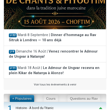
Mardi 8 Septembre |
Dinner d'hommage au Rav
J-32
Sitruk à Londres — 10 ans déjà
Dimanche 16 Août |
Venez rencontrer le Admour
J-9
de Ungvar à Natanya!
Mardi 18 Août |
Le Admour de Ungvar recevra en
J-11
plein Kikar de Natanya à Alonzo!
Voir tous les événements à venir
+ Populaires
Cours
Questions au Rav
1
Histoire - À bord du Titanic