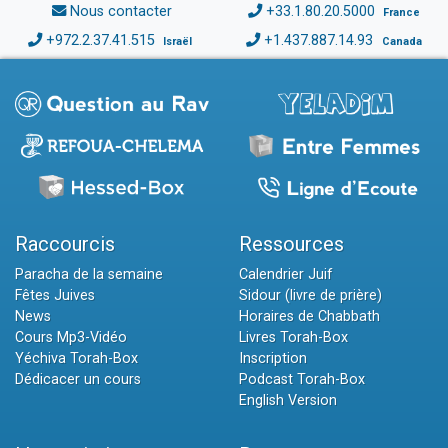
Nous contacter
+33.1.80.20.5000
France
+972.2.37.41.515
+1.437.887.14.93
Israël
Canada
Raccourcis
Ressources
Paracha de la semaine
Calendrier Juif
Fêtes Juives
Sidour (livre de prière)
News
Horaires de Chabbath
Cours Mp3-Vidéo
Livres Torah-Box
Yéchiva Torah-Box
Inscription
Dédicacer un cours
Podcast Torah-Box
English Version