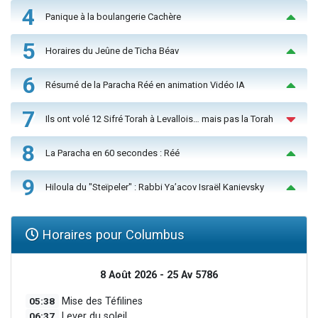
4
Panique à la boulangerie Cachère
5
Horaires du Jeûne de Ticha Béav
6
Résumé de la Paracha Réé en animation Vidéo IA
7
Ils ont volé 12 Sifré Torah à Levallois… mais pas la Torah
8
La Paracha en 60 secondes : Réé
9
Hiloula du "Steïpeler" : Rabbi Ya’acov Israël Kanievsky
Horaires pour Columbus
8 Août 2026 - 25 Av 5786
05:38
Mise des Téfilines
06:37
Lever du soleil