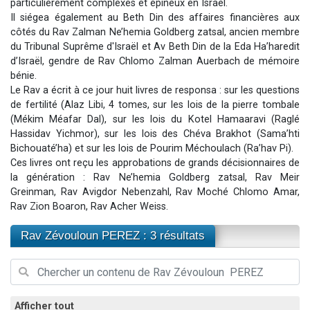
particulièrement complexes et épineux en Israël.
Il reste 49 places pour étudier en groupe sur Zoom
Il siégea également au Beth Din des affaires financières aux
côtés du Rav Zalman Ne’hemia Goldberg zatsal, ancien membre
12 nouvelles musiques dans Torah-Box Music
du Tribunal Suprême d'Israël et Av Beth Din de la Eda Ha’haredit
3 personnes viennent de nous rejoindre sur WhatsApp
d’Israël, gendre de Rav Chlomo Zalman Auerbach de mémoire
2 personnes viennent de nous rejoindre sur WhatsApp
bénie.
Le Rav a écrit à ce jour huit livres de responsa : sur les questions
2 personnes viennent de nous rejoindre sur WhatsApp
de fertilité (Alaz Libi, 4 tomes, sur les lois de la pierre tombale
(Mékim Méafar Dal), sur les lois du Kotel Hamaaravi (Raglé
Hassidav Yichmor), sur les lois des Chéva Brakhot (Sama’hti
Bichouaté’ha) et sur les lois de Pourim Méchoulach (Ra’hav Pi).
Ces livres ont reçu les approbations de grands décisionnaires de
la génération : Rav Ne’hemia Goldberg zatsal, Rav Meir
Greinman, Rav Avigdor Nebenzahl, Rav Moché Chlomo Amar,
Rav Zion Boaron, Rav Acher Weiss.
Rav Zévouloun PEREZ : 3 résultats
Afficher tout