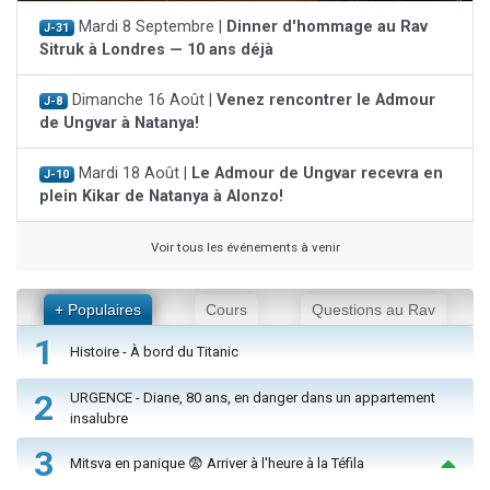
Mardi 8 Septembre |
Dinner d'hommage au Rav
J-31
Sitruk à Londres — 10 ans déjà
Dimanche 16 Août |
Venez rencontrer le Admour
J-8
de Ungvar à Natanya!
Mardi 18 Août |
Le Admour de Ungvar recevra en
J-10
plein Kikar de Natanya à Alonzo!
Voir tous les événements à venir
+ Populaires
Cours
Questions au Rav
1
Histoire - À bord du Titanic
2
URGENCE - Diane, 80 ans, en danger dans un appartement
insalubre
3
Mitsva en panique 😨 Arriver à l'heure à la Téfila