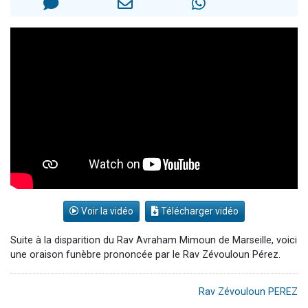
Il reste 49 places pour étudier en groupe sur Zoom
12 nouvelles musiques dans Torah-Box Music
3 personnes viennent de nous rejoindre sur WhatsApp
2 personnes viennent de nous rejoindre sur WhatsApp
2 personnes viennent de nous rejoindre sur WhatsApp
Voir la vidéo
Télécharger vidéo
Suite à la disparition du Rav Avraham Mimoun de Marseille, voici
une oraison funèbre prononcée par le Rav Zévouloun Pérez.
Rav Zévouloun PEREZ