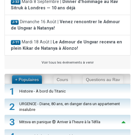
Mardi 8 Septembre |
Dinner d'hommage au Rav
J-32
Sitruk à Londres — 10 ans déjà
Dimanche 16 Août |
Venez rencontrer le Admour
J-9
de Ungvar à Natanya!
Mardi 18 Août |
Le Admour de Ungvar recevra en
J-11
plein Kikar de Natanya à Alonzo!
Voir tous les événements à venir
+ Populaires
Cours
Questions au Rav
1
Histoire - À bord du Titanic
2
URGENCE - Diane, 80 ans, en danger dans un appartement
insalubre
3
Mitsva en panique 😨 Arriver à l'heure à la Téfila