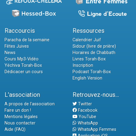
Raccourcis
Ressources
Paracha de la semaine
Calendrier Juif
Fêtes Juives
Sidour (livre de prière)
News
Horaires de Chabbath
Cours Mp3-Vidéo
Livres Torah-Box
Yéchiva Torah-Box
Inscription
Dédicacer un cours
Podcast Torah-Box
English Version
L'association
Retrouvez-nous...
A propos de l'association
Twitter
Faire un don !
Facebook
Mentions légales
YouTube
Nous contacter
WhatsApp
Aide (FAQ)
WhatsApp Femmes
Application iOS