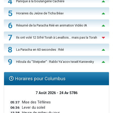
4
Panique à la boulangerie Cachère
5
Horaires du Jeûne de Ticha Béav
6
Résumé de la Paracha Réé en animation Vidéo IA
7
Ils ont volé 12 Sifré Torah à Levallois… mais pas la Torah
8
La Paracha en 60 secondes : Réé
9
Hiloula du "Steïpeler" : Rabbi Ya’acov Israël Kanievsky
Horaires pour Columbus
7 Août 2026 - 24 Av 5786
05:37
Mise des Téfilines
06:36
Lever du soleil
13:38
Heure de milieu du jour