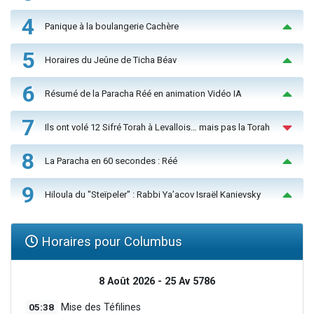
4
Panique à la boulangerie Cachère
5
Horaires du Jeûne de Ticha Béav
6
Résumé de la Paracha Réé en animation Vidéo IA
7
Ils ont volé 12 Sifré Torah à Levallois… mais pas la Torah
8
La Paracha en 60 secondes : Réé
9
Hiloula du "Steïpeler" : Rabbi Ya’acov Israël Kanievsky
Horaires pour Columbus
8 Août 2026 - 25 Av 5786
05:38
Mise des Téfilines