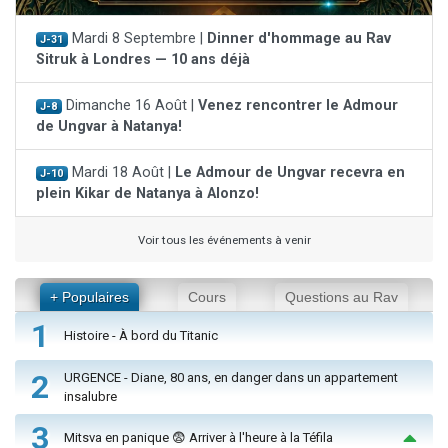
Mardi 8 Septembre |
Dinner d'hommage au Rav
J-31
Sitruk à Londres — 10 ans déjà
Dimanche 16 Août |
Venez rencontrer le Admour
J-8
de Ungvar à Natanya!
Mardi 18 Août |
Le Admour de Ungvar recevra en
J-10
plein Kikar de Natanya à Alonzo!
Voir tous les événements à venir
+ Populaires
Cours
Questions au Rav
1
Histoire - À bord du Titanic
2
URGENCE - Diane, 80 ans, en danger dans un appartement
insalubre
3
Mitsva en panique 😨 Arriver à l'heure à la Téfila