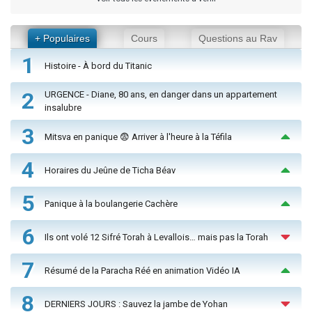
+ Populaires
Cours
Questions au Rav
1
Histoire - À bord du Titanic
2
URGENCE - Diane, 80 ans, en danger dans un appartement
insalubre
3
Mitsva en panique 😨 Arriver à l'heure à la Téfila
4
Horaires du Jeûne de Ticha Béav
5
Panique à la boulangerie Cachère
6
Ils ont volé 12 Sifré Torah à Levallois… mais pas la Torah
7
Résumé de la Paracha Réé en animation Vidéo IA
8
DERNIERS JOURS : Sauvez la jambe de Yohan