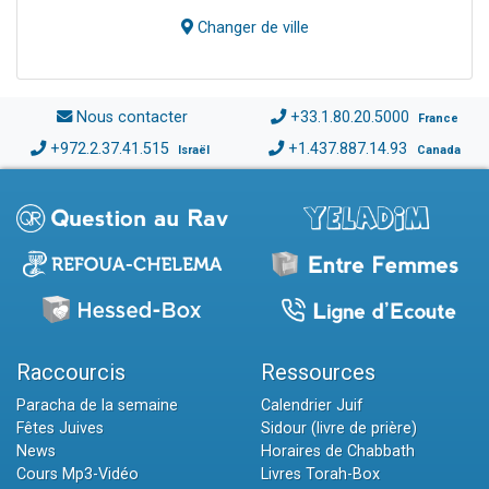
Changer de ville
Nous contacter
+33.1.80.20.5000
France
+972.2.37.41.515
+1.437.887.14.93
Israël
Canada
Raccourcis
Ressources
Paracha de la semaine
Calendrier Juif
Fêtes Juives
Sidour (livre de prière)
News
Horaires de Chabbath
Cours Mp3-Vidéo
Livres Torah-Box