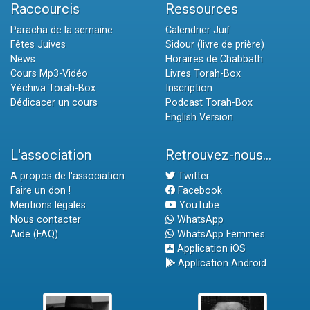
Raccourcis
Ressources
Paracha de la semaine
Calendrier Juif
Fêtes Juives
Sidour (livre de prière)
News
Horaires de Chabbath
Cours Mp3-Vidéo
Livres Torah-Box
Yéchiva Torah-Box
Inscription
Dédicacer un cours
Podcast Torah-Box
English Version
L'association
Retrouvez-nous...
A propos de l'association
Twitter
Faire un don !
Facebook
Mentions légales
YouTube
Nous contacter
WhatsApp
Aide (FAQ)
WhatsApp Femmes
Application iOS
Application Android