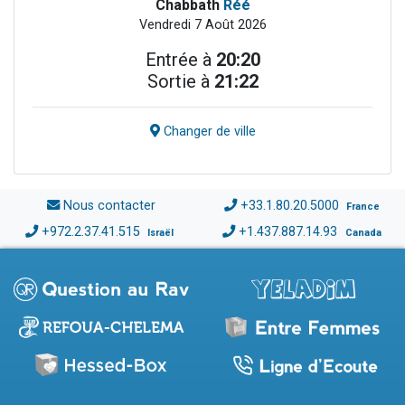
Chabbath
Réé
Vendredi 7 Août 2026
Entrée à
20:20
Sortie à
21:22
Changer de ville
Nous contacter
+33.1.80.20.5000
France
+972.2.37.41.515
+1.437.887.14.93
Israël
Canada