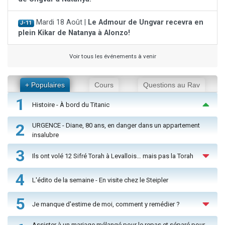
Mardi 18 Août |
Le Admour de Ungvar recevra en
J-11
plein Kikar de Natanya à Alonzo!
Voir tous les événements à venir
+ Populaires
Cours
Questions au Rav
1
Histoire - À bord du Titanic
2
URGENCE - Diane, 80 ans, en danger dans un appartement
insalubre
3
Ils ont volé 12 Sifré Torah à Levallois… mais pas la Torah
4
L'édito de la semaine - En visite chez le Steipler
5
Je manque d'estime de moi, comment y remédier ?
Assister à un mariage mélangé pour le repas et séparé pour