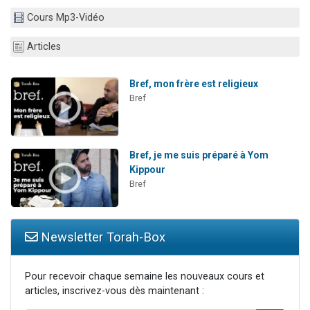
Nouvelle émission radio : Visions de grandeur n°104 : Le Chabbath et le Birkat Hamazone à travers le temps
Cours Mp3-Vidéo
61 personnes viennent de demander une bénédiction
Articles
Ariel vient de donner son Maasser
Il reste 49 places pour étudier en groupe sur Zoom
Bref, mon frère est religieux
Eva vient de donner son Maasser
Bref
Bref, je me suis préparé à Yom
Kippour
Bref
Newsletter Torah-Box
Pour recevoir chaque semaine les nouveaux cours et
articles, inscrivez-vous dès maintenant :