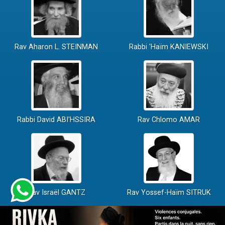
Rav Aharon L. STEINMAN
Rabbi 'Haïm KANIEWSKI
Rabbi David ABI'HSSIRA
Rav Chlomo AMAR
Rav Israël GANTZ
Rav Yossef-Haïm SITRUK