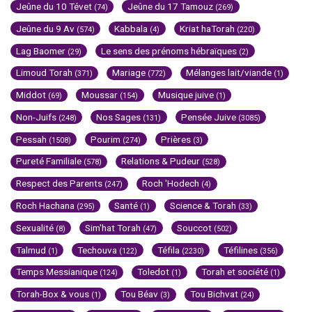
Jeûne du 10 Tévet
Jeûne du 17 Tamouz
(74)
(269)
Jeûne du 9 Av
Kabbala
Kriat haTorah
(574)
(4)
(220)
Lag Baomer
Le sens des prénoms hébraïques
(29)
(2)
Limoud Torah
Mariage
Mélanges lait/viande
(371)
(772)
(1)
Middot
Moussar
Musique juive
(69)
(154)
(1)
Non-Juifs
Nos Sages
Pensée Juive
(248)
(131)
(3085)
Pessah
Pourim
Prières
(1508)
(274)
(3)
Pureté Familiale
Relations & Pudeur
(578)
(528)
Respect des Parents
Roch 'Hodech
(247)
(4)
Roch Hachana
Santé
Science & Torah
(295)
(1)
(33)
Sexualité
Sim'hat Torah
Souccot
(8)
(47)
(502)
Talmud
Techouva
Téfila
Téfilines
(1)
(122)
(2230)
(356)
Temps Messianique
Toledot
Torah et société
(124)
(1)
(1)
Torah-Box & vous
Tou Béav
Tou Bichvat
(1)
(3)
(24)