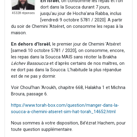
En Israël
, on consomme les repas et l'on
dort dans la Soucca durant 7 jours,
jusqu'au jour de Hocha'ana Rabba, inclus
45328 réponses
[vendredi 9 octobre 5781 / 2020]. A partir
du soir de Chemini 'Atséret, on consomme les repas à la
maison.
En dehors d'Israël
, le premier jour de Chemini 'Atséret
[samedi 10 octobre 5781 / 2020], on consomme, encore,
les repas dans la Soucca MAIS sans réciter la Brakha
Léchev Bassoucca
et d
'
après certains de nos maîtres, on
ne dort pas dans la Soucca. L'habitude la plus répandue
est de ne pas y dormir.
Voir Choul'han 'Aroukh, chapitre 668, Halakha 1 et Michna
Broura, passage 6.
https://www.torah-box.com/question/manger-dans-la-
soucca-a-chemini-atseret-sim-hat-torah_14652.html
Nous sommes à votre disposition, Bé’ézrat Hachem, pour
toute question supplémentaire.