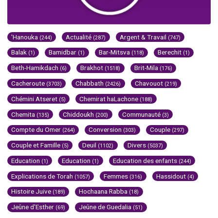
'Hanouka
Actualité
Argent & Travail
(244)
(287)
(747)
Balak
Bamidbar
Bar-Mitsva
Berechit
(1)
(1)
(118)
(1)
Beth-Hamikdach
Brakhot
Brit-Mila
(6)
(1518)
(176)
Cacheroute
Chabbath
Chavouot
(3703)
(2426)
(219)
Chémini Atseret
Chemirat haLachone
(5)
(188)
Chemita
Chiddoukh
Communauté
(135)
(200)
(3)
Compte du Omer
Conversion
Couple
(264)
(303)
(297)
Couple et Famille
Deuil
Divers
(5)
(1102)
(5037)
Education
Education
Education des enfants
(1)
(1)
(244)
Explications de Torah
Femmes
Hassidout
(1057)
(316)
(4)
Histoire Juive
Hochaana Rabba
(189)
(18)
Jeûne d'Esther
Jeûne de Guedalia
(69)
(51)