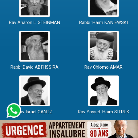
Rav Aharon L. STEINMAN
Rabbi 'Haïm KANIEWSKI
Rabbi David ABI'HSSIRA
Rav Chlomo AMAR
Rav Israël GANTZ
Rav Yossef-Haïm SITRUK