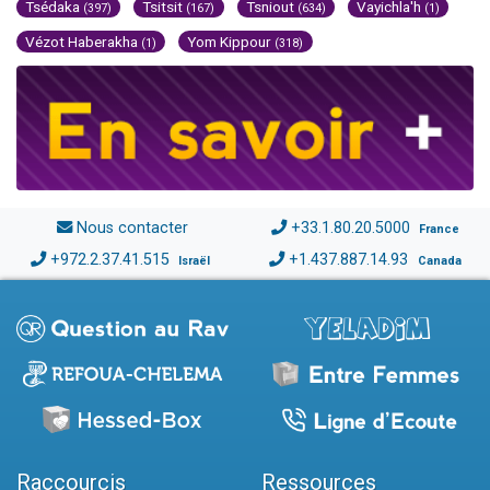
Tsédaka
Tsitsit
Tsniout
Vayichla'h
(397)
(167)
(634)
(1)
Vézot Haberakha
Yom Kippour
(1)
(318)
Nous contacter
+33.1.80.20.5000
France
+972.2.37.41.515
+1.437.887.14.93
Israël
Canada
Raccourcis
Ressources