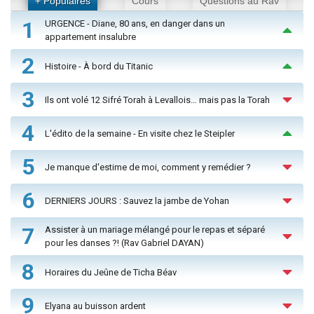
+ Populaires
Cours
Questions au Rav
1
URGENCE - Diane, 80 ans, en danger dans un
appartement insalubre
2
Histoire - À bord du Titanic
3
Ils ont volé 12 Sifré Torah à Levallois… mais pas la Torah
4
L'édito de la semaine - En visite chez le Steipler
5
Je manque d'estime de moi, comment y remédier ?
6
DERNIERS JOURS : Sauvez la jambe de Yohan
7
Assister à un mariage mélangé pour le repas et séparé
pour les danses ?! (Rav Gabriel DAYAN)
8
Horaires du Jeûne de Ticha Béav
9
Elyana au buisson ardent