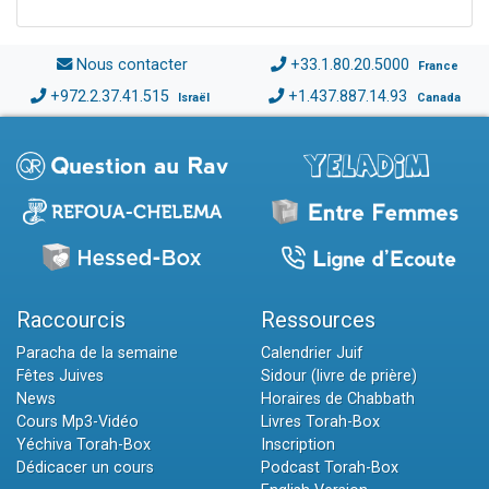
Nous contacter
+33.1.80.20.5000
France
+972.2.37.41.515
+1.437.887.14.93
Israël
Canada
Raccourcis
Ressources
Paracha de la semaine
Calendrier Juif
Fêtes Juives
Sidour (livre de prière)
News
Horaires de Chabbath
Cours Mp3-Vidéo
Livres Torah-Box
Yéchiva Torah-Box
Inscription
Dédicacer un cours
Podcast Torah-Box