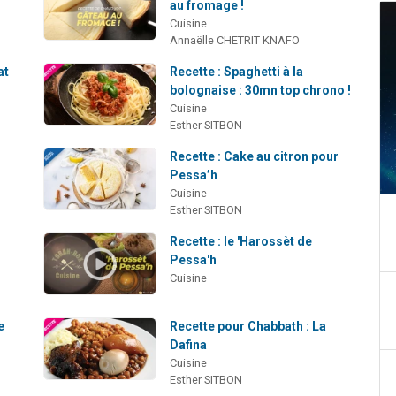
au fromage !
Cuisine
Annaëlle CHETRIT KNAFO
at
Recette : Spaghetti à la
bolognaise : 30mn top chrono !
Cuisine
Esther SITBON
e
Recette : Cake au citron pour
Pessa’h
Cuisine
Esther SITBON
Recette : le 'Harossèt de
Pessa'h
Cuisine
e
Recette pour Chabbath : La
Dafina
Cuisine
Esther SITBON