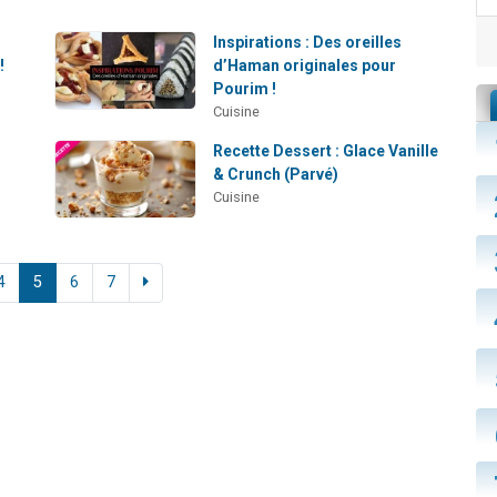
Inspirations : Des oreilles
!
d’Haman originales pour
Pourim !
Cuisine
Recette Dessert : Glace Vanille
& Crunch (Parvé)
Cuisine
4
5
6
7