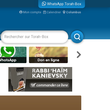
WhatsApp Torah-Box
Mon compte
Calendrier
Columbus
vertissements
Livres
Rabbanim
re
...