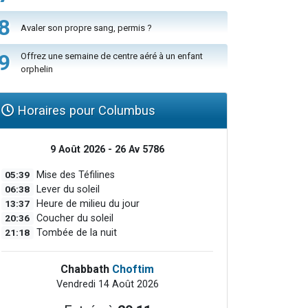
8
Avaler son propre sang, permis ?
9
Offrez une semaine de centre aéré à un enfant
orphelin
Horaires pour Columbus
9 Août 2026 - 26 Av 5786
05:39
Mise des Téfilines
06:38
Lever du soleil
13:37
Heure de milieu du jour
20:36
Coucher du soleil
21:18
Tombée de la nuit
Chabbath
Choftim
Vendredi 14 Août 2026