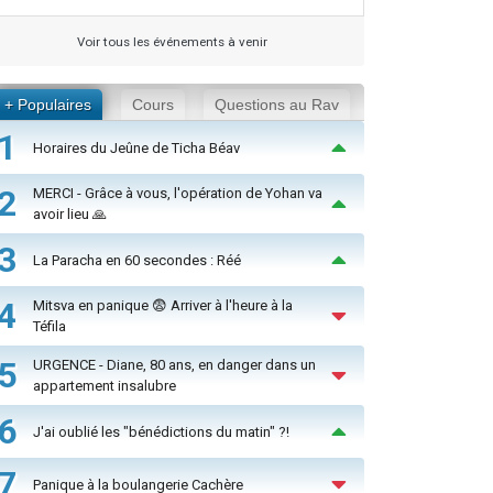
Voir tous les événements à venir
+ Populaires
Cours
Questions au Rav
1
Horaires du Jeûne de Ticha Béav
2
MERCI - Grâce à vous, l'opération de Yohan va
avoir lieu 🙏
3
La Paracha en 60 secondes : Réé
4
Mitsva en panique 😨 Arriver à l'heure à la
Téfila
5
URGENCE - Diane, 80 ans, en danger dans un
appartement insalubre
6
J'ai oublié les "bénédictions du matin" ?!
7
Panique à la boulangerie Cachère