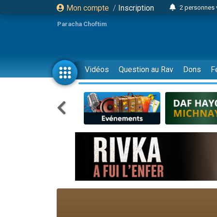
Mon compte
/
Inscription
2 personnes 
Lisbel Esthe
Paracha Choftim
3 person
2 personn
3 personnes 
Vidéos
Question au Rav
Dons
F
11 personnes
3 personn
Il reste 
2 personnes 
29 personnes
Il reste 
2 personnes 
6 personnes 
4 personn
2 personn