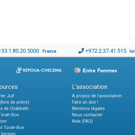
+33.1.80.20.5000
+972.2.37.41.515
France
Is
ources
L'association
ier Juif
A propos de l'association
(livre de prière)
Faire un don !
es de Chabbath
Mentions légales
 Torah-Box
Nous contacter
tion
Aide (FAQ)
t Torah-Box
 Version