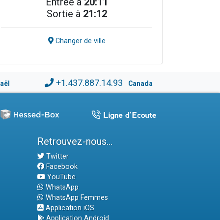
Entrée à
20:11
Sortie à
21:12
Changer de ville
+1.437.887.14.93
raël
Canada
Retrouvez-nous...
Twitter
Facebook
YouTube
WhatsApp
WhatsApp Femmes
Application iOS
Application Android