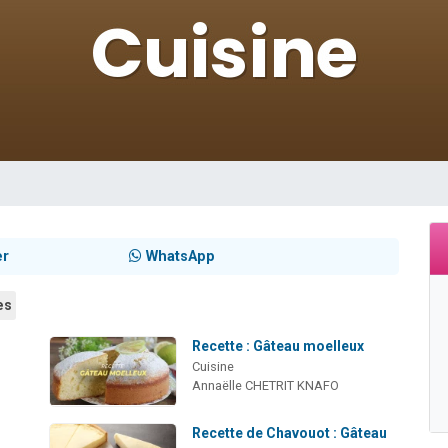
 viennent de demander une bénédiction
viennent de nous rejoindre sur WhatsApp
49 places pour étudier en groupe sur Zoom
 donner son Maasser
donner son Maasser
er
WhatsApp
es
Recette : Gâteau moelleux
Cuisine
Annaëlle CHETRIT KNAFO
Recette de Chavouot : Gâteau