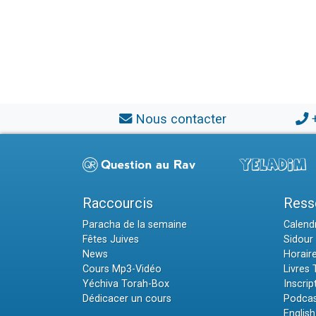
Nous contacter
Raccourcis
Ress
Paracha de la semaine
Calendr
Fêtes Juives
Sidour 
News
Horair
Cours Mp3-Vidéo
Livres
Yéchiva Torah-Box
Inscrip
Dédicacer un cours
Podcas
English