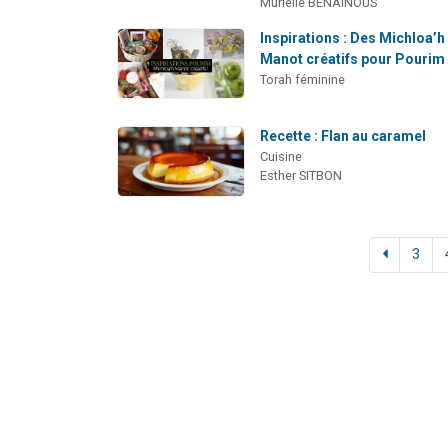
Murielle BENAINOUS
Inspirations : Des Michloa’h
Manot créatifs pour Pourim 
Torah féminine
Recette : Flan au caramel
Cuisine
Esther SITBON
3