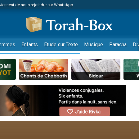
viennent de nous rejoindre sur WhatsApp
r vient de donner son Maasser
nes viennent de faire un don pour Événements Torah-Box
es viennent de faire un don pour Tsédaka : pauvres d'Israel
viennent de nous rejoindre sur WhatsApp
emmes
Enfants
Etude sur Texte
Musique
Paracha
Di
 viennent de demander une bénédiction
es viennent de faire un don pour Diane, 80 ans, dans un appartement insalub
49 places pour étudier en groupe sur Zoom
viennent de nous rejoindre sur WhatsApp
 viennent de demander une bénédiction
49 places pour étudier en groupe sur Zoom
viennent de nous rejoindre sur WhatsApp
viennent de nous rejoindre sur WhatsApp
es viennent de faire un don pour Reloger Rivka, 6 enfants, victime de violences
es viennent de faire un don pour 1 Journée de Vacances Pour les Enfants