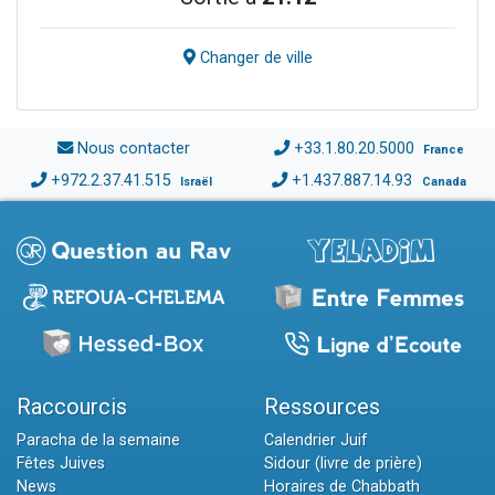
Changer de ville
Nous contacter
+33.1.80.20.5000
France
+972.2.37.41.515
+1.437.887.14.93
Israël
Canada
Raccourcis
Ressources
Paracha de la semaine
Calendrier Juif
Fêtes Juives
Sidour (livre de prière)
News
Horaires de Chabbath