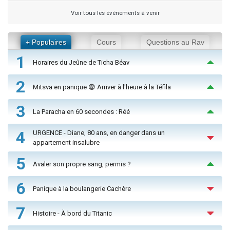
Voir tous les événements à venir
+ Populaires
Cours
Questions au Rav
1
Horaires du Jeûne de Ticha Béav
2
Mitsva en panique 😨 Arriver à l'heure à la Téfila
3
La Paracha en 60 secondes : Réé
4
URGENCE - Diane, 80 ans, en danger dans un
appartement insalubre
5
Avaler son propre sang, permis ?
6
Panique à la boulangerie Cachère
7
Histoire - À bord du Titanic