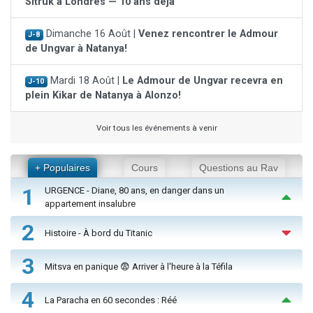
Sitruk à Londres — 10 ans déjà
Dimanche 16 Août |
Venez rencontrer le Admour
J-8
de Ungvar à Natanya!
Mardi 18 Août |
Le Admour de Ungvar recevra en
J-10
plein Kikar de Natanya à Alonzo!
Voir tous les événements à venir
+ Populaires
Cours
Questions au Rav
1
URGENCE - Diane, 80 ans, en danger dans un
appartement insalubre
2
Histoire - À bord du Titanic
3
Mitsva en panique 😨 Arriver à l'heure à la Téfila
4
La Paracha en 60 secondes : Réé