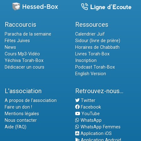
Raccourcis
Ressources
Paracha de la semaine
Calendrier Juif
Fêtes Juives
Sidour (livre de prière)
News
Horaires de Chabbath
Cours Mp3-Vidéo
Livres Torah-Box
Yéchiva Torah-Box
Inscription
Dédicacer un cours
Podcast Torah-Box
English Version
L'association
Retrouvez-nous...
A propos de l'association
Twitter
Faire un don !
Facebook
Mentions légales
YouTube
Nous contacter
WhatsApp
Aide (FAQ)
WhatsApp Femmes
Application iOS
Application Android