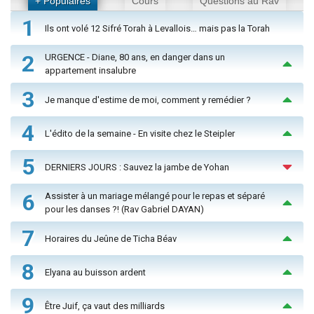
+ Populaires
Cours
Questions au Rav
1
Ils ont volé 12 Sifré Torah à Levallois… mais pas la Torah
2
URGENCE - Diane, 80 ans, en danger dans un
appartement insalubre
3
Je manque d'estime de moi, comment y remédier ?
4
L'édito de la semaine - En visite chez le Steipler
5
DERNIERS JOURS : Sauvez la jambe de Yohan
6
Assister à un mariage mélangé pour le repas et séparé
pour les danses ?! (Rav Gabriel DAYAN)
7
Horaires du Jeûne de Ticha Béav
8
Elyana au buisson ardent
9
Être Juif, ça vaut des milliards