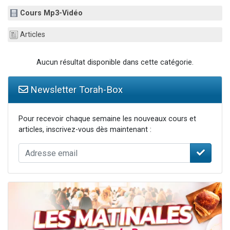
6 personnes viennent de faire un don pour 5 enfants déjà orphelins risquent de perdre leur maman
Cours Mp3-Vidéo
2 personnes viennent de faire un don pour Reloger Rivka, 6 enfants, victime de violences...
Articles
10 personnes viennent de demander une bénédiction
Il reste 49 places pour étudier en groupe sur Zoom
Aucun résultat disponible dans cette catégorie.
2 personnes viennent de nous rejoindre sur WhatsApp
Newsletter Torah-Box
Pour recevoir chaque semaine les nouveaux cours et
articles, inscrivez-vous dès maintenant :