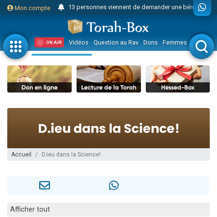
13 personnes viennent de demander une bénédiction
Mon compte
Il reste 49 places pour étudier en groupe sur Zoom
12 nouvelles musiques dans Torah-Box Music
Vidéos
Question au Rav
Dons
Femmes
Enfants
ON AIR
30 personnes viennent de faire un don pour Sauvez la jambe de Yohan
3 personnes viennent de nous rejoindre sur WhatsApp
2 personnes viennent de nous rejoindre sur WhatsApp
3 personnes viennent de nous rejoindre sur WhatsApp
2 nouvelles musiques dans Torah-Box Music
8 personnes viennent de faire un don pour Tsédaka : pauvres d'Israel
4 personnes viennent de faire un don pour Diane, 80 ans, dans un appartement insalubre
Nouvelle émission radio : Visions de grandeur n°104 : Le Chabbath et le Birkat Hamazone à travers le temps
Accueil
D.ieu dans la Science!
61 personnes viennent de demander une bénédiction
Il reste 49 places pour étudier en groupe sur Zoom
Ariel vient de donner son Maasser
Afficher tout
Nathaniel vient de donner son Maasser