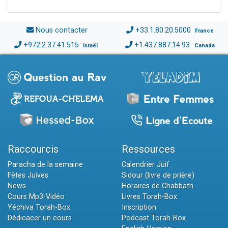
Nous contacter
+33.1.80.20.5000
France
+972.2.37.41.515
+1.437.887.14.93
Israël
Canada
Raccourcis
Ressources
Paracha de la semaine
Calendrier Juif
Fêtes Juives
Sidour (livre de prière)
News
Horaires de Chabbath
Cours Mp3-Vidéo
Livres Torah-Box
Yéchiva Torah-Box
Inscription
Dédicacer un cours
Podcast Torah-Box