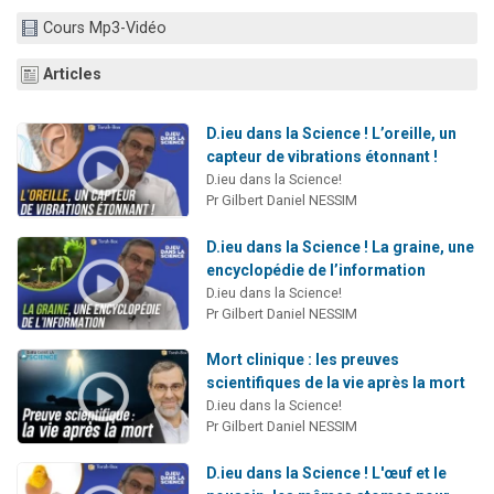
Cours Mp3-Vidéo
Eva vient de donner son Maasser
4 personnes viennent de nous rejoindre sur WhatsApp
Articles
3 personnes viennent de nous rejoindre sur WhatsApp
3 personnes viennent de faire un don pour Événements Torah-Box
D.ieu dans la Science ! L’oreille, un
capteur de vibrations étonnant !
D.ieu dans la Science!
Pr Gilbert Daniel NESSIM
D.ieu dans la Science ! La graine, une
encyclopédie de l’information
D.ieu dans la Science!
Pr Gilbert Daniel NESSIM
Mort clinique : les preuves
scientifiques de la vie après la mort
D.ieu dans la Science!
Pr Gilbert Daniel NESSIM
D.ieu dans la Science ! L'œuf et le