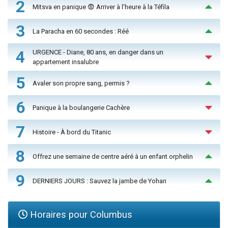
2
Mitsva en panique 😨 Arriver à l'heure à la Téfila
3
La Paracha en 60 secondes : Réé
4
URGENCE - Diane, 80 ans, en danger dans un
appartement insalubre
5
Avaler son propre sang, permis ?
6
Panique à la boulangerie Cachère
7
Histoire - À bord du Titanic
8
Offrez une semaine de centre aéré à un enfant orphelin
9
DERNIERS JOURS : Sauvez la jambe de Yohan
Horaires pour Columbus