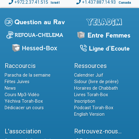
+972.2.37.41.515
+1.437.887.14.93
Israël
Canada
Raccourcis
Ressources
Paracha de la semaine
Calendrier Juif
Fêtes Juives
Sidour (livre de prière)
News
Horaires de Chabbath
Cours Mp3-Vidéo
Livres Torah-Box
Yéchiva Torah-Box
Inscription
Dédicacer un cours
Podcast Torah-Box
English Version
L'association
Retrouvez-nous...