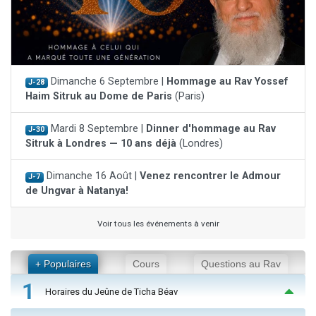
Dimanche 6 Septembre |
Hommage au Rav Yossef
J-28
Haim Sitruk au Dome de Paris
(Paris)
Mardi 8 Septembre |
Dinner d'hommage au Rav
J-30
Sitruk à Londres — 10 ans déjà
(Londres)
Dimanche 16 Août |
Venez rencontrer le Admour
J-7
de Ungvar à Natanya!
Voir tous les événements à venir
+ Populaires
Cours
Questions au Rav
1
Horaires du Jeûne de Ticha Béav