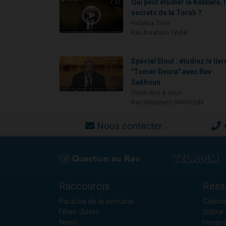
Qui peut étudier la Kabbale, 
7:31
secrets de la Torah ?
Halakha Time
Rav Avraham TAIEB
Spécial Eloul : étudiez le livr
"Tomer Dvora" avec Rav
Sakhoun
Torah-Box & vous
Rav Menahem SAKHOUN
Nous contacter
Raccourcis
Ress
Paracha de la semaine
Calendr
Fêtes Juives
Sidour 
News
Horair