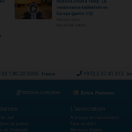
les
Histoire [1504 à 1600] : La
31:25
renaissance kabbaliste en
Europe (partie 1/2)
Histoire Juive
Rav Itshak 'HAVIV
e
+33.1.80.20.5000
+972.2.37.41.515
France
Is
ources
L'association
ier Juif
A propos de l'association
(livre de prière)
Faire un don !
es de Chabbath
Mentions légales