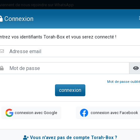
viennent de nous rejoindre sur WhatsApp
viennent de nous rejoindre sur WhatsApp
Connexion
les musiques dans Torah-Box Music
es viennent de faire un don pour Tsédaka : pauvres d'Israel
ntrez vos identifiants Torah-Box et vous serez connecté !
es viennent de faire un don pour Diane, 80 ans, dans un appartement insalub
emmes
Enfants
Etude sur Texte
Musique
Paracha
Di
sion radio : Visions de grandeur n°104 : Le Chabbath et le Birkat Hamazone à 
 viennent de demander une bénédiction
nnes viennent de faire un don pour Sauvez la jambe de Yohan
49 places pour étudier en groupe sur Zoom
Mot de passe oublié
de donner son Maasser
ent de donner son Maasser
es viennent de faire un don pour 5 enfants déjà orphelins risquent de perdre
connexion avec Google
connexion avec Facebook
es viennent de faire un don pour Reloger Rivka, 6 enfants, victime de violences
 viennent de demander une bénédiction
49 places pour étudier en groupe sur Zoom
Vous n'avez pas de compte Torah-Box ?