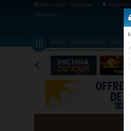
Mon compte
/
Inscription
2 personnes 
3 personnes 
Paracha Réé
2 nouvel
8 personn
E
4 personn
Vidéos
Question au Rav
Dons
F
Nouvelle émis
61 personnes
39 perso
Il reste 
Ariel vient 
Nathaniel vi
6 personn
2 personn
10 personnes
Il reste 