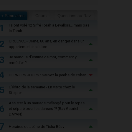
+ Populaires
Cours
Questions au Rav
1
Ils ont volé 12 Sifré Torah à Levallois… mais pas
la Torah
2
URGENCE - Diane, 80 ans, en danger dans un
appartement insalubre
3
Je manque d'estime de moi, comment y
remédier ?
4
DERNIERS JOURS : Sauvez la jambe de Yohan
5
L'édito de la semaine - En visite chez le
Steipler
Assister à un mariage mélangé pour le repas
6
et séparé pour les danses ?! (Rav Gabriel
DAYAN)
7
Horaires du Jeûne de Ticha Béav