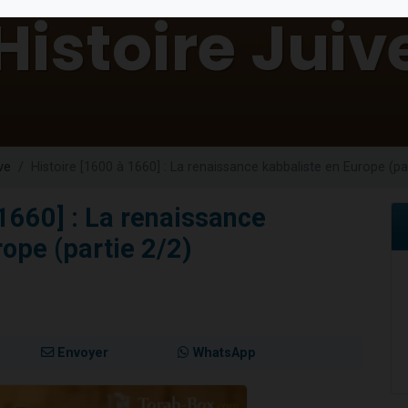
de donner son Maasser
viennent de nous rejoindre sur WhatsApp
viennent de nous rejoindre sur WhatsApp
ient de donner son Maasser
viennent de nous rejoindre sur WhatsApp
ve
Histoire [1600 à 1660] : La renaissance kabbaliste en Europe (pa
 1660] : La renaissance
ope (partie 2/2)
Envoyer
WhatsApp