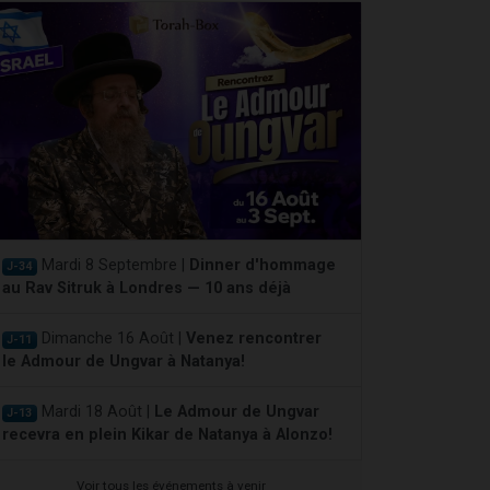
Mardi 8 Septembre |
Dinner d'hommage
J-34
au Rav Sitruk à Londres — 10 ans déjà
Dimanche 16 Août |
Venez rencontrer
J-11
le Admour de Ungvar à Natanya!
Mardi 18 Août |
Le Admour de Ungvar
J-13
recevra en plein Kikar de Natanya à Alonzo!
Voir tous les événements à venir