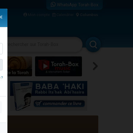
WhatsApp Torah-Box
Mon compte
Calendrier
Columbus
×
re
vertissements
Livres
Rabbanim
travers le temps
 ?
 leur maman
...