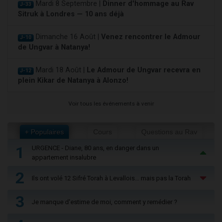
Mardi 8 Septembre |
Dinner d'hommage au Rav
J-33
Sitruk à Londres — 10 ans déjà
Dimanche 16 Août |
Venez rencontrer le Admour
J-10
de Ungvar à Natanya!
Mardi 18 Août |
Le Admour de Ungvar recevra en
J-12
plein Kikar de Natanya à Alonzo!
Voir tous les événements à venir
+ Populaires
Cours
Questions au Rav
1
URGENCE - Diane, 80 ans, en danger dans un
appartement insalubre
2
Ils ont volé 12 Sifré Torah à Levallois… mais pas la Torah
3
Je manque d'estime de moi, comment y remédier ?