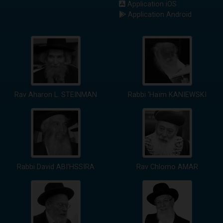
Application iOS
Application Android
Rav Aharon L. STEINMAN
Rabbi 'Haïm KANIEWSKI
Rabbi David ABI'HSSIRA
Rav Chlomo AMAR