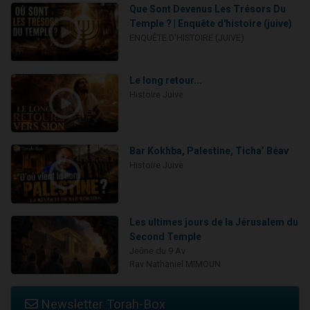
Que Sont Devenus Les Trésors Du
Temple ? | Enquête d'histoire (juive)
ENQUÊTE D'HISTOIRE (JUIVE)
Le long retour...
Histoire Juive
Bar Kokhba, Palestine, Ticha’ Béav
Histoire Juive
Les ultimes jours de la Jérusalem du
Second Temple
Jeûne du 9 Av
Rav Nathaniel MIMOUN
Newsletter Torah-Box