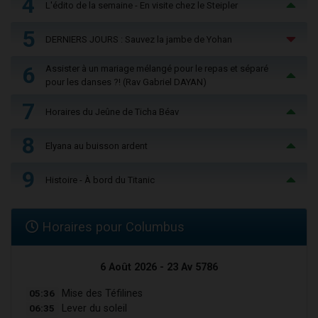
4
L'édito de la semaine - En visite chez le Steipler
5
DERNIERS JOURS : Sauvez la jambe de Yohan
6
Assister à un mariage mélangé pour le repas et séparé
pour les danses ?! (Rav Gabriel DAYAN)
7
Horaires du Jeûne de Ticha Béav
8
Elyana au buisson ardent
9
Histoire - À bord du Titanic
Horaires pour Columbus
6 Août 2026 - 23 Av 5786
05:36
Mise des Téfilines
06:35
Lever du soleil