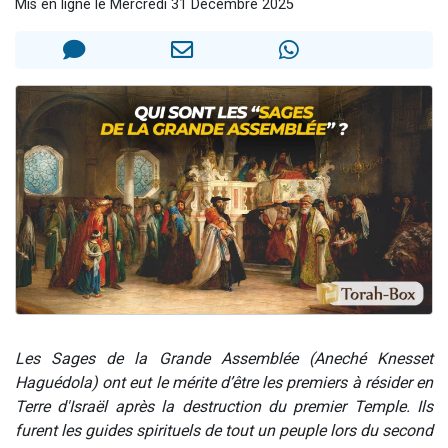
Mis en ligne le Mercredi 31 Décembre 2025
61 personnes viennent de demander une bénédiction
Il reste 49 places pour étudier en groupe sur Zoom
Ariel vient de donner son Maasser
Nathaniel vient de donner son Maasser
4 personnes viennent de nous rejoindre sur WhatsApp
Les Sages de la Grande Assemblée (Aneché Knesset
Haguédola) ont eut le mérite d’être les premiers à résider en
Terre d'Israël après la destruction du premier Temple. Ils
furent les guides spirituels de tout un peuple lors du second