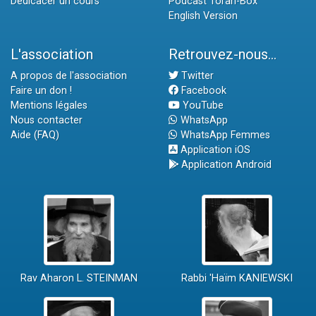
Dédicacer un cours
Podcast Torah-Box
English Version
L'association
Retrouvez-nous...
A propos de l'association
Twitter
Faire un don !
Facebook
Mentions légales
YouTube
Nous contacter
WhatsApp
Aide (FAQ)
WhatsApp Femmes
Application iOS
Application Android
Rav Aharon L. STEINMAN
Rabbi 'Haïm KANIEWSKI