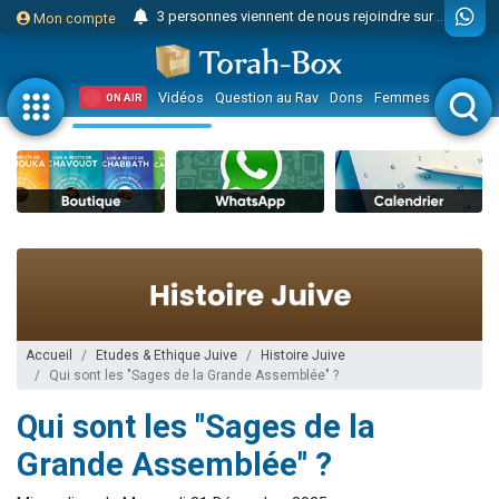
3 personnes viennent de nous rejoindre sur WhatsApp
Mon compte
Odaya vient de donner son Maasser
3 personnes viennent de faire un don pour 5 jours de vacances aux Orphelins
Vidéos
Question au Rav
Dons
Femmes
Enfants
ON AIR
3 personnes viennent de faire un don pour Diane, 80 ans, dans un appartement insalubre
2 personnes viennent de nous rejoindre sur WhatsApp
13 personnes viennent de demander une bénédiction
30 personnes viennent de faire un don pour Sauvez la jambe de Yohan
Il reste 49 places pour étudier en groupe sur Zoom
12 nouvelles musiques dans Torah-Box Music
3 personnes viennent de nous rejoindre sur WhatsApp
2 personnes viennent de nous rejoindre sur WhatsApp
Accueil
Etudes & Ethique Juive
Histoire Juive
Qui sont les "Sages de la Grande Assemblée" ?
2 nouvelles musiques dans Torah-Box Music
Qui sont les "Sages de la
3 personnes viennent de nous rejoindre sur WhatsApp
8 personnes viennent de faire un don pour Tsédaka : pauvres d'Israel
Grande Assemblée" ?
Nouvelle émission radio : Visions de grandeur n°104 : Le Chabbath et le Birkat Hamazone à travers le temps