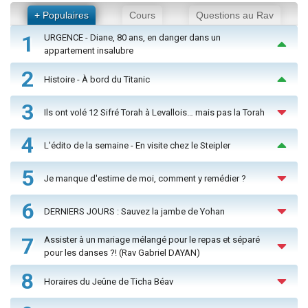
+ Populaires
Cours
Questions au Rav
1
URGENCE - Diane, 80 ans, en danger dans un
appartement insalubre
2
Histoire - À bord du Titanic
3
Ils ont volé 12 Sifré Torah à Levallois… mais pas la Torah
4
L'édito de la semaine - En visite chez le Steipler
5
Je manque d'estime de moi, comment y remédier ?
6
DERNIERS JOURS : Sauvez la jambe de Yohan
7
Assister à un mariage mélangé pour le repas et séparé
pour les danses ?! (Rav Gabriel DAYAN)
8
Horaires du Jeûne de Ticha Béav