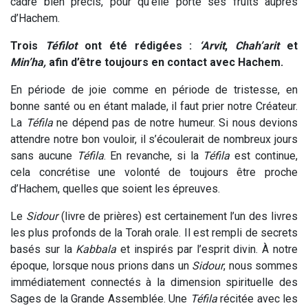
cadre bien précis, pour qu’elle porte ses fruits auprès
d’Hachem.
Trois
Téfilot
ont été rédigées :
‘Arvit
,
Chah’arit
et
Min’ha,
afin d’être toujours en contact avec Hachem.
En période de joie comme en période de tristesse, en
bonne santé ou en étant malade, il faut prier notre Créateur.
La
Téfila
ne dépend pas de notre humeur. Si nous devions
attendre notre bon vouloir, il s’écoulerait de nombreux jours
sans aucune
Téfila
. En revanche, si la
Téfila
est continue,
cela concrétise une volonté de toujours être proche
d’Hachem, quelles que soient les épreuves.
Le
Sidour
(livre de prières) est certainement l’un des livres
les plus profonds de la Torah orale. Il est rempli de secrets
basés sur la
Kabbala
et inspirés par l’esprit divin. À notre
époque, lorsque nous prions dans un
Sidour
, nous sommes
immédiatement connectés à la dimension spirituelle des
Sages de la Grande Assemblée. Une
Téfila
récitée avec les