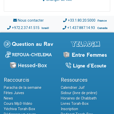
Nous contacter
+33.1.80.20.5000
France
+972.2.37.41.515
+1.437.887.14.93
Israël
Canada
Raccourcis
Ressources
Paracha de la semaine
Calendrier Juif
Fêtes Juives
Sidour (livre de prière)
News
Horaires de Chabbath
Cours Mp3-Vidéo
Livres Torah-Box
Yéchiva Torah-Box
Inscription