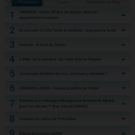
+ Populaires
Cours
Questions au Rav
1
URGENCE - Diane, 80 ans, en danger dans un
appartement insalubre
2
Ils ont volé 12 Sifré Torah à Levallois… mais pas la Torah
3
Histoire - À bord du Titanic
4
L'édito de la semaine - En visite chez le Steipler
5
Je manque d'estime de moi, comment y remédier ?
6
DERNIERS JOURS : Sauvez la jambe de Yohan
7
Assister à un mariage mélangé pour le repas et séparé
pour les danses ?! (Rav Gabriel DAYAN)
8
Horaires du Jeûne de Ticha Béav
9
Elyana au buisson ardent