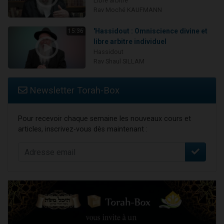
Libre arbitre
Rav Moché KAUFMANN
'Hassidout : Omniscience divine et
15:36
libre arbitre individuel
Hassidout
Rav Shaul SILLAM
Newsletter Torah-Box
Pour recevoir chaque semaine les nouveaux cours et
articles, inscrivez-vous dès maintenant :