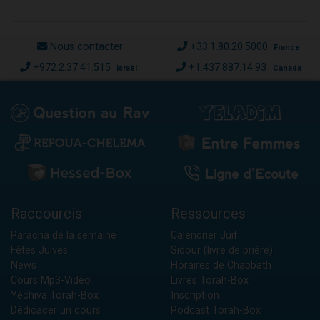
Nous contacter
+33.1.80.20.5000
France
+972.2.37.41.515
+1.437.887.14.93
Israël
Canada
Raccourcis
Ressources
Paracha de la semaine
Calendrier Juif
Fêtes Juives
Sidour (livre de prière)
News
Horaires de Chabbath
Cours Mp3-Vidéo
Livres Torah-Box
Yéchiva Torah-Box
Inscription
Dédicacer un cours
Podcast Torah-Box