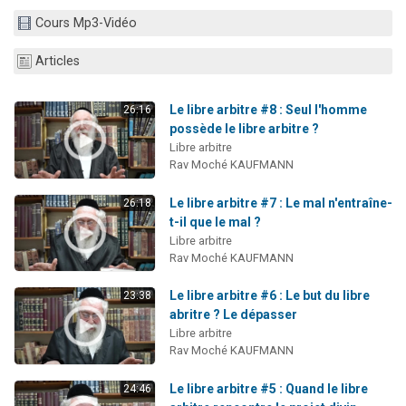
17 personnes viennent de demander une bénédiction
Cours Mp3-Vidéo
4 personnes viennent de nous rejoindre sur WhatsApp
Articles
Il reste 49 places pour étudier en groupe sur Zoom
Eva vient de donner son Maasser
Le libre arbitre #8 : Seul l'homme
26:16
Eli vient de donner son Maasser
possède le libre arbitre ?
Libre arbitre
Rav Moché KAUFMANN
Le libre arbitre #7 : Le mal n'entraîne-
26:18
t-il que le mal ?
Libre arbitre
Rav Moché KAUFMANN
Le libre arbitre #6 : Le but du libre
23:38
abritre ? Le dépasser
Libre arbitre
Rav Moché KAUFMANN
Le libre arbitre #5 : Quand le libre
24:46