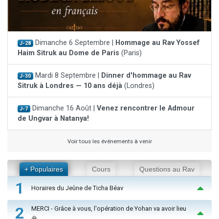
Dimanche 6 Septembre |
Hommage au Rav Yossef
J-28
Haim Sitruk au Dome de Paris
(Paris)
Mardi 8 Septembre |
Dinner d'hommage au Rav
J-30
Sitruk à Londres — 10 ans déjà
(Londres)
Dimanche 16 Août |
Venez rencontrer le Admour
J-7
de Ungvar à Natanya!
Voir tous les événements à venir
+ Populaires
Cours
Questions au Rav
1
Horaires du Jeûne de Ticha Béav
2
MERCI - Grâce à vous, l'opération de Yohan va avoir lieu
🙏