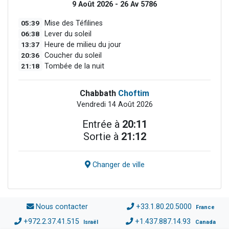
9 Août 2026 - 26 Av 5786
05:39
Mise des Téfilines
06:38
Lever du soleil
13:37
Heure de milieu du jour
20:36
Coucher du soleil
21:18
Tombée de la nuit
Chabbath
Choftim
Vendredi 14 Août 2026
Entrée à
20:11
Sortie à
21:12
Changer de ville
Nous contacter
+33.1.80.20.5000
France
+972.2.37.41.515
+1.437.887.14.93
Israël
Canada