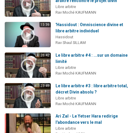
arbitre rencontre le projet divin
Libre arbitre
Rav Moché KAUFMANN
'Hassidout : Omniscience divine et
15:36
libre arbitre individuel
Hassidout
Rav Shaul SILLAM
Le libre arbitre #4 : ...sur un domaine
26:42
limité
Libre arbitre
Rav Moché KAUFMANN
Le libre arbitre #3 : libre arbitre total,
23:49
décret Divin absolu ?
Libre arbitre
Rav Moché KAUFMANN
Ari Zal - Le Yetser Hara redirige
l'abondance vers le mal
Libre arbitre