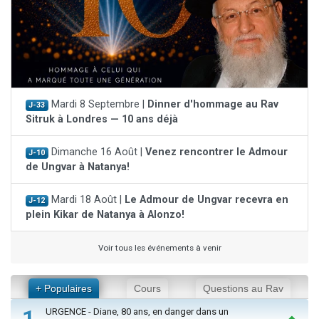
Mardi 8 Septembre |
Dinner d'hommage au Rav
J-33
Sitruk à Londres — 10 ans déjà
Dimanche 16 Août |
Venez rencontrer le Admour
J-10
de Ungvar à Natanya!
Mardi 18 Août |
Le Admour de Ungvar recevra en
J-12
plein Kikar de Natanya à Alonzo!
Voir tous les événements à venir
+ Populaires
Cours
Questions au Rav
1
URGENCE - Diane, 80 ans, en danger dans un