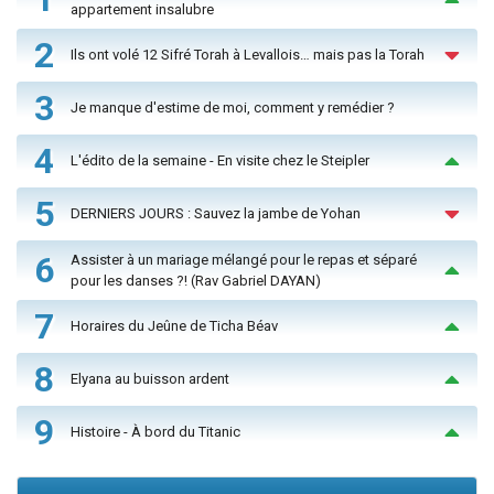
appartement insalubre
2
Ils ont volé 12 Sifré Torah à Levallois… mais pas la Torah
3
Je manque d'estime de moi, comment y remédier ?
4
L'édito de la semaine - En visite chez le Steipler
5
DERNIERS JOURS : Sauvez la jambe de Yohan
6
Assister à un mariage mélangé pour le repas et séparé
pour les danses ?! (Rav Gabriel DAYAN)
7
Horaires du Jeûne de Ticha Béav
8
Elyana au buisson ardent
9
Histoire - À bord du Titanic