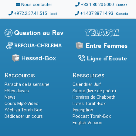
Nous contacter
+33.1.80.20.5000
France
+972.2.37.41.515
+1.437.887.14.93
Israël
Canada
Raccourcis
Ressources
Paracha de la semaine
Calendrier Juif
Fêtes Juives
Sidour (livre de prière)
News
Horaires de Chabbath
Cours Mp3-Vidéo
Livres Torah-Box
Yéchiva Torah-Box
Inscription
Dédicacer un cours
Podcast Torah-Box
English Version