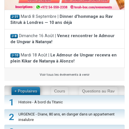
Mardi 8 Septembre |
Dinner d'hommage au Rav
J-31
Sitruk à Londres — 10 ans déjà
Dimanche 16 Août |
Venez rencontrer le Admour
J-8
de Ungvar à Natanya!
Mardi 18 Août |
Le Admour de Ungvar recevra en
J-10
plein Kikar de Natanya à Alonzo!
Voir tous les événements à venir
+ Populaires
Cours
Questions au Rav
1
Histoire - À bord du Titanic
2
URGENCE - Diane, 80 ans, en danger dans un appartement
insalubre