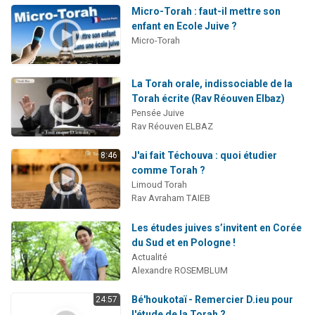
Micro-Torah : faut-il mettre son
enfant en Ecole Juive ?
Micro-Torah
La Torah orale, indissociable de la
Torah écrite (Rav Réouven Elbaz)
Pensée Juive
Rav Réouven ELBAZ
J'ai fait Téchouva : quoi étudier
8:46
comme Torah ?
Limoud Torah
Rav Avraham TAIEB
Les études juives s’invitent en Corée
du Sud et en Pologne !
Actualité
Alexandre ROSEMBLUM
Bé'houkotaï - Remercier D.ieu pour
24:57
l'étude de la Torah ?