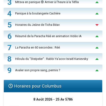
3
Mitsva en panique 😨 Arriver à l'heure à la Téfila
4
Panique à la boulangerie Cachère
5
Horaires du Jeûne de Ticha Béav
6
Résumé de la Paracha Réé en animation Vidéo IA
7
La Paracha en 60 secondes : Réé
8
Hiloula du "Steïpeler" : Rabbi Ya’acov Israël Kanievsky
9
Avaler son propre sang, permis ?
Horaires pour Columbus
8 Août 2026 - 25 Av 5786