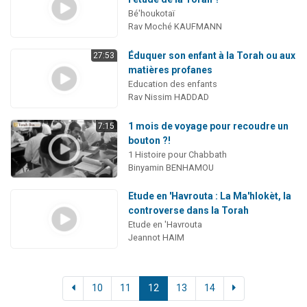
Bé'houkotaï
Rav Moché KAUFMANN
Éduquer son enfant à la Torah ou aux
27:53
matières profanes
Education des enfants
Rav Nissim HADDAD
1 mois de voyage pour recoudre un
7:15
bouton ?!
1 Histoire pour Chabbath
Binyamin BENHAMOU
Etude en 'Havrouta : La Ma'hlokèt, la
controverse dans la Torah
Etude en 'Havrouta
Jeannot HAIM
10
11
12
13
14