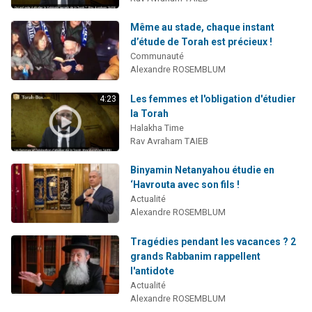
Même au stade, chaque instant
d’étude de Torah est précieux !
Communauté
Alexandre ROSEMBLUM
Les femmes et l'obligation d'étudier
4:23
la Torah
Halakha Time
Rav Avraham TAIEB
Binyamin Netanyahou étudie en
‘Havrouta avec son fils !
Actualité
Alexandre ROSEMBLUM
Tragédies pendant les vacances ? 2
grands Rabbanim rappellent
l'antidote
Actualité
Alexandre ROSEMBLUM