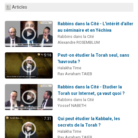
13 personnes viennent de demander une bénédiction
Articles
30 personnes viennent de faire un don pour Sauvez la jambe de Yohan
Rabbins dans la Cité - L'intérêt d'aller
Il reste 49 places pour étudier en groupe sur Zoom
au séminaire et en Yéchiva
12 nouvelles musiques dans Torah-Box Music
Rabbins dans la Cité
Alexandre ROSEMBLUM
29 personnes viennent de demander une bénédiction
Peut-on étudier la Torah seul, sans
5:16
'havrouta ?
Halakha Time
Rav Avraham TAIEB
Rabbins dans la Cité - Etudier la
Torah sur Internet, ça vaut quoi ?
Rabbins dans la Cité
Yossef NABETH
Qui peut étudier la Kabbale, les
7:31
secrets de la Torah ?
Halakha Time
Rav Avraham TAIEB