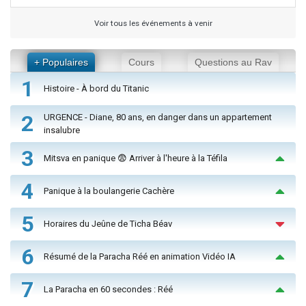
Voir tous les événements à venir
+ Populaires
Cours
Questions au Rav
1
Histoire - À bord du Titanic
2
URGENCE - Diane, 80 ans, en danger dans un appartement
insalubre
3
Mitsva en panique 😨 Arriver à l'heure à la Téfila
4
Panique à la boulangerie Cachère
5
Horaires du Jeûne de Ticha Béav
6
Résumé de la Paracha Réé en animation Vidéo IA
7
La Paracha en 60 secondes : Réé