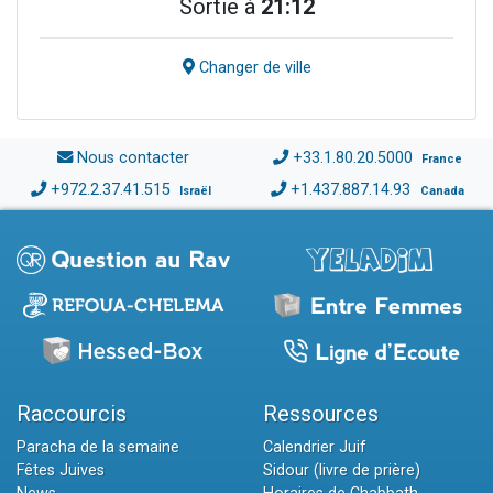
Sortie à
21:12
Changer de ville
Nous contacter
+33.1.80.20.5000
France
+972.2.37.41.515
+1.437.887.14.93
Israël
Canada
Raccourcis
Ressources
Paracha de la semaine
Calendrier Juif
Fêtes Juives
Sidour (livre de prière)