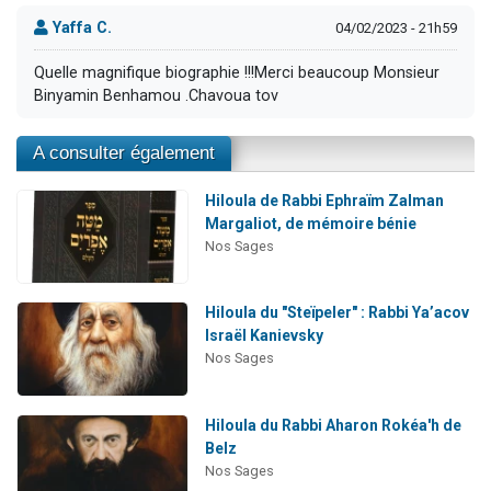
Yaffa C.
04/02/2023 - 21h59
Quelle magnifique biographie !!!Merci beaucoup Monsieur
Binyamin Benhamou .Chavoua tov
A consulter également
Hiloula de Rabbi Ephraïm Zalman
Margaliot, de mémoire bénie
Nos Sages
Hiloula du "Steïpeler" : Rabbi Ya’acov
Israël Kanievsky
Nos Sages
Hiloula du Rabbi Aharon Rokéa'h de
Belz
Nos Sages