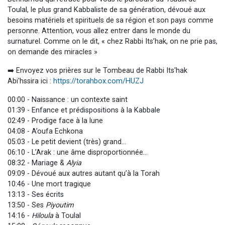
Toulal, le plus grand Kabbaliste de sa génération, dévoué aux
besoins matériels et spirituels de sa région et son pays comme
personne. Attention, vous allez entrer dans le monde du
surnaturel. Comme on le dit, « chez Rabbi Its’hak, on ne prie pas,
on demande des miracles »
➡️ Envoyez vos prières sur le Tombeau de Rabbi Its'hak
Abi'hssira ici :
https://torahbox.com/HUZJ
00:00 - Naissance : un contexte saint
01:39 - Enfance et prédispositions à la Kabbale
02:49 - Prodige face à la lune
04:08 - A’oufa Echkona
05:03 - Le petit devient (très) grand…
06:10 - L’Arak : une âme disproportionnée…
08:32 - Mariage &
Alyia
09:09 - Dévoué aux autres autant qu’à la Torah
10:46 - Une mort tragique
13:13 - Ses écrits
13:50 - Ses
Piyoutim
14:16 -
Hiloula
à Toulal