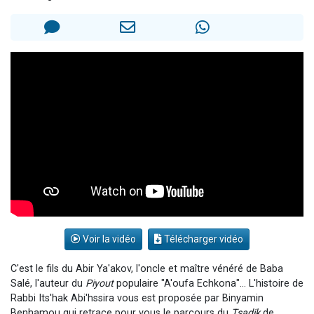
13 personnes viennent de demander une bénédiction
30 personnes viennent de faire un don pour Sauvez la jambe de Yohan
Il reste 49 places pour étudier en groupe sur Zoom
12 nouvelles musiques dans Torah-Box Music
29 personnes viennent de demander une bénédiction
Voir la vidéo
Télécharger vidéo
C'est le fils du Abir Ya'akov, l'oncle et maître vénéré de Baba
Salé, l'auteur du
Piyout
populaire "A'oufa Echkona"... L'histoire de
Rabbi Its'hak Abi'hssira vous est proposée par Binyamin
Benhamou qui retrace pour vous le parcours du
Tsadik
de