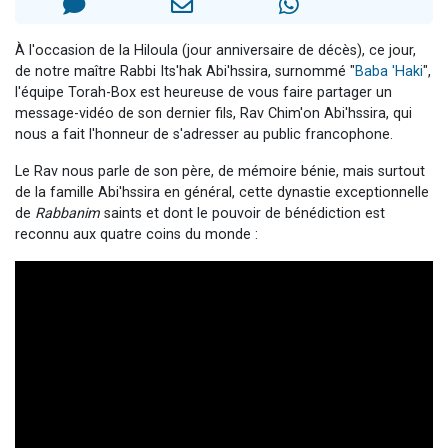
29 personnes viennent de demander une bénédiction
Il reste 49 places pour étudier en groupe sur Zoom
À l'occasion de la Hiloula (jour anniversaire de décès), ce jour,
de notre maître Rabbi Its'hak Abi'hssira, surnommé "
Baba 'Haki
",
16 personnes viennent de faire un don pour Diane, 80 ans, dans un appartement insalubre
l'équipe Torah-Box est heureuse de vous faire partager un
2 personnes viennent de nous rejoindre sur WhatsApp
message-vidéo de son dernier fils, Rav Chim'on Abi'hssira, qui
nous a fait l'honneur de s'adresser au public francophone.
6 personnes viennent de nous rejoindre sur WhatsApp
Le Rav nous parle de son père, de mémoire bénie, mais surtout
de la famille Abi'hssira en général, cette dynastie exceptionnelle
de
Rabbanim
saints et dont le pouvoir de bénédiction est
reconnu aux quatre coins du monde :