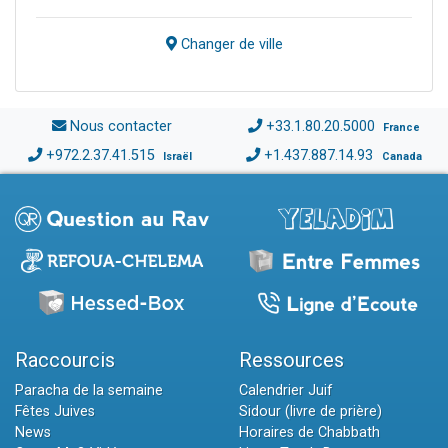
Changer de ville
Nous contacter
+33.1.80.20.5000
France
+972.2.37.41.515
+1.437.887.14.93
Israël
Canada
Raccourcis
Ressources
Paracha de la semaine
Calendrier Juif
Fêtes Juives
Sidour (livre de prière)
News
Horaires de Chabbath