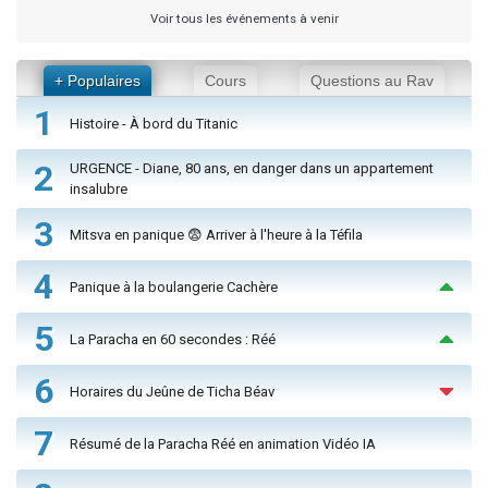
Voir tous les événements à venir
+ Populaires
Cours
Questions au Rav
1
Histoire - À bord du Titanic
2
URGENCE - Diane, 80 ans, en danger dans un appartement
insalubre
3
Mitsva en panique 😨 Arriver à l'heure à la Téfila
4
Panique à la boulangerie Cachère
5
La Paracha en 60 secondes : Réé
6
Horaires du Jeûne de Ticha Béav
7
Résumé de la Paracha Réé en animation Vidéo IA