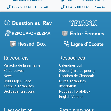
Nous contacter
+33.1.80.20.5000
France
+972.2.37.41.515
+1.437.887.14.93
Israël
Canada
Raccourcis
Ressources
Paracha de la semaine
Calendrier Juif
Fêtes Juives
Sidour (livre de prière)
News
Horaires de Chabbath
Cours Mp3-Vidéo
Livres Torah-Box
Yéchiva Torah-Box
Inscription
Dédicacer un cours
Podcast Torah-Box
English Version
L'association
Retrouvez-nous...