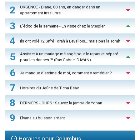
2
URGENCE - Diane, 80 ans, en danger dans un
appartement insalubre
3
L'édito de la semaine - En visite chez le Steipler
4
Ils ont volé 12 Sifré Torah à Levallois… mais pas la Torah
5
Assister à un mariage mélangé pour le repas et séparé
pour les danses ?! (Rav Gabriel DAYAN)
6
Je manque d'estime de moi, comment y remédier ?
7
Horaires du Jeûne de Ticha Béav
8
DERNIERS JOURS : Sauvez la jambe de Yohan
9
Elyana au buisson ardent
Horaires pour Columbus