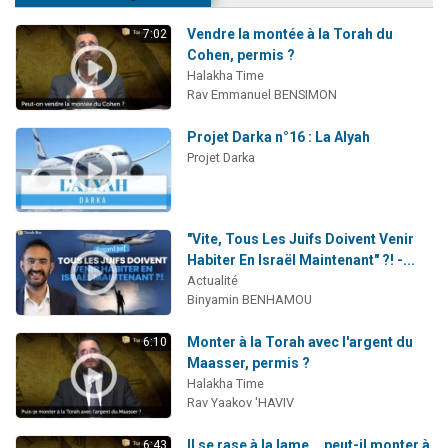
Vendre la montée à la Torah du
7:02
Cohen, permis ?
Halakha Time
Rav Emmanuel BENSIMON
Projet Darka n°16 : La Alyah
Projet Darka
"Vite, Tous Les Juifs Doivent Venir
Habiter En Israël Maintenant" ?! -...
Actualité
Binyamin BENHAMOU
Monter à la Torah avec l'argent du
6:10
Maasser, permis ?
Halakha Time
Rav Yaakov 'HAVIV
Il se rase à la lame... peut-il monter à
6:43