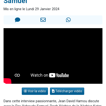
Samuel
2 nouvelles musiques dans Torah-Box Music
Mis en ligne le Lundi 29 Janvier 2024
8 personnes viennent de faire un don pour Tsédaka : pauvres d'Israel
Nouvelle émission radio : Visions de grandeur n°104 : Le Chabbath et le Birkat Hamazone à travers le temps
4 personnes viennent de nous rejoindre sur WhatsApp
17 personnes viennent de demander une bénédiction
Voir la vidéo
Télécharger vidéo
Dans cette interview passionnante, Jean David Hamou discute