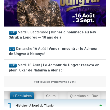
Mardi 8 Septembre |
Dinner d'hommage au Rav
J-32
Sitruk à Londres — 10 ans déjà
Dimanche 16 Août |
Venez rencontrer le Admour
J-9
de Ungvar à Natanya!
Mardi 18 Août |
Le Admour de Ungvar recevra en
J-11
plein Kikar de Natanya à Alonzo!
Voir tous les événements à venir
+ Populaires
Cours
Questions au Rav
1
Histoire - À bord du Titanic