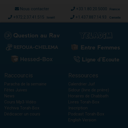
Nous contacter
+33.1.80.20.5000
France
+972.2.37.41.515
+1.437.887.14.93
Israël
Canada
Raccourcis
Ressources
Paracha de la semaine
Calendrier Juif
Fêtes Juives
Sidour (livre de prière)
News
Horaires de Chabbath
Cours Mp3-Vidéo
Livres Torah-Box
Yéchiva Torah-Box
Inscription
Dédicacer un cours
Podcast Torah-Box
English Version