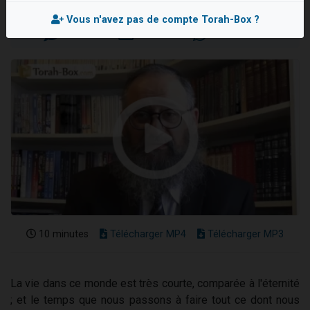
Mis en ligne le Lundi 25 Mai 2026
Ariel vient de donner son Maasser
Vous n'avez pas de compte Torah-Box ?
Il reste 49 places pour étudier en groupe sur Zoom
Nathaniel vient de donner son Maasser
6 personnes viennent de faire un don pour 5 enfants déjà orphelins risquent de perdre leur maman
3 personnes viennent de nous rejoindre sur WhatsApp
10 minutes
Télécharger MP4
Télécharger MP3
La vie dans ce monde est très courte, comparée à l'éternité
; et le temps que nous passons à faire tout ce dont nous