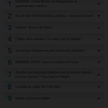
1
URGENCE - Diane, 80 ans, en danger dans un
appartement insalubre
2
Ils ont volé 12 Sifré Torah à Levallois… mais pas la Torah
3
Histoire - À bord du Titanic
4
L'édito de la semaine - En visite chez le Steipler
5
Je manque d'estime de moi, comment y remédier ?
6
DERNIERS JOURS : Sauvez la jambe de Yohan
7
Assister à un mariage mélangé pour le repas et séparé
pour les danses ?! (Rav Gabriel DAYAN)
8
Horaires du Jeûne de Ticha Béav
9
Elyana au buisson ardent