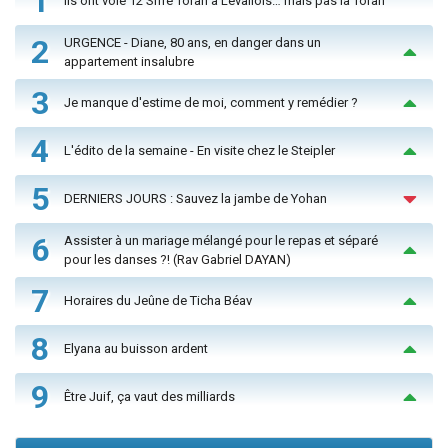
1
Ils ont volé 12 Sifré Torah à Levallois… mais pas la Torah
2
URGENCE - Diane, 80 ans, en danger dans un
appartement insalubre
3
Je manque d'estime de moi, comment y remédier ?
4
L'édito de la semaine - En visite chez le Steipler
5
DERNIERS JOURS : Sauvez la jambe de Yohan
6
Assister à un mariage mélangé pour le repas et séparé
pour les danses ?! (Rav Gabriel DAYAN)
7
Horaires du Jeûne de Ticha Béav
8
Elyana au buisson ardent
9
Être Juif, ça vaut des milliards