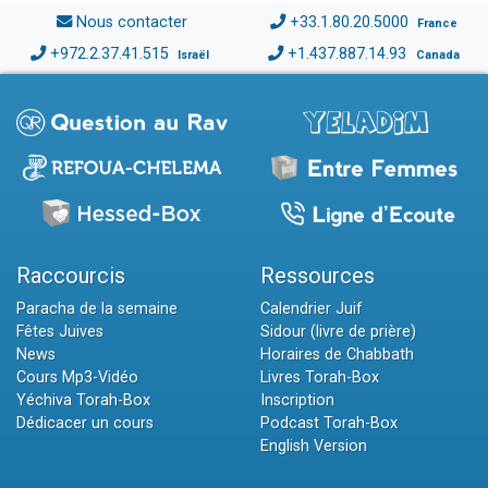
Nous contacter
+33.1.80.20.5000
France
+972.2.37.41.515
+1.437.887.14.93
Israël
Canada
Raccourcis
Ressources
Paracha de la semaine
Calendrier Juif
Fêtes Juives
Sidour (livre de prière)
News
Horaires de Chabbath
Cours Mp3-Vidéo
Livres Torah-Box
Yéchiva Torah-Box
Inscription
Dédicacer un cours
Podcast Torah-Box
English Version