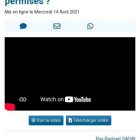
permises ?
6 personnes viennent de faire un don pour 5 enfants déjà orphelins risquent de perdre leur maman
Mis en ligne le Mercredi 14 Avril 2021
2 personnes viennent de faire un don pour Reloger Rivka, 6 enfants, victime de violences...
10 personnes viennent de demander une bénédiction
Il reste 49 places pour étudier en groupe sur Zoom
3 personnes viennent de faire un don pour Diane, 80 ans, dans un appartement insalubre
Voir la vidéo
Télécharger vidéo
Rav Raphaël SADIN