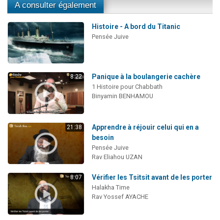
A consulter également
Histoire - A bord du Titanic
Pensée Juive
Panique à la boulangerie cachère
8:22
1 Histoire pour Chabbath
Binyamin BENHAMOU
Apprendre à réjouir celui qui en a
21:38
besoin
Pensée Juive
Rav Eliahou UZAN
Vérifier les Tsitsit avant de les porter
8:07
Halakha Time
Rav Yossef AYACHE