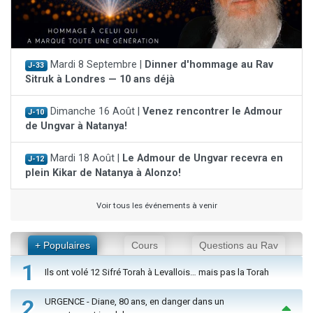
Mardi 8 Septembre |
Dinner d'hommage au Rav
J-33
Sitruk à Londres — 10 ans déjà
Dimanche 16 Août |
Venez rencontrer le Admour
J-10
de Ungvar à Natanya!
Mardi 18 Août |
Le Admour de Ungvar recevra en
J-12
plein Kikar de Natanya à Alonzo!
Voir tous les événements à venir
+ Populaires
Cours
Questions au Rav
1
Ils ont volé 12 Sifré Torah à Levallois… mais pas la Torah
2
URGENCE - Diane, 80 ans, en danger dans un