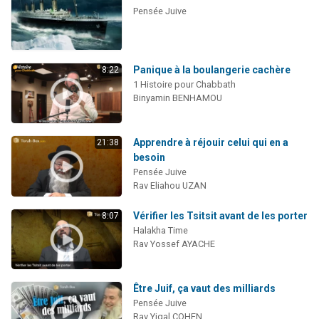
Pensée Juive
Panique à la boulangerie cachère
8:22
1 Histoire pour Chabbath
Binyamin BENHAMOU
Apprendre à réjouir celui qui en a
21:38
besoin
Pensée Juive
Rav Eliahou UZAN
Vérifier les Tsitsit avant de les porter
8:07
Halakha Time
Rav Yossef AYACHE
Être Juif, ça vaut des milliards
Pensée Juive
Rav Yigal COHEN