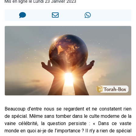
Mis en ligne le Lundi 23 Janvier 2023
6 personnes viennent de faire un don pour 5 enfants déjà orphelins risquent de perdre leur maman
2 personnes viennent de faire un don pour Reloger Rivka, 6 enfants, victime de violences...
10 personnes viennent de demander une bénédiction
Il reste 49 places pour étudier en groupe sur Zoom
3 personnes viennent de faire un don pour Diane, 80 ans, dans un appartement insalubre
Beaucoup d’entre nous se regardent et ne constatent rien
de spécial. Même sans tomber dans le culte moderne de la
vaine célébrité, la question persiste : « Dans ce vaste
monde en quoi ai-je de l’importance ? Il n’y a rien de spécial