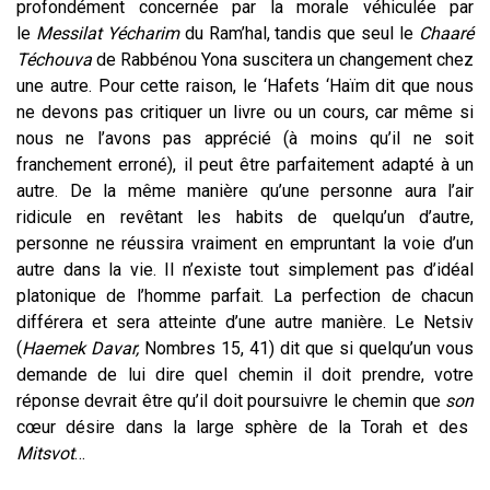
profondément concernée par la morale véhiculée par
le
Messilat Yécharim
du Ram’hal, tandis que seul le
Chaaré
Téchouva
de Rabbénou Yona suscitera un changement chez
une autre. Pour cette raison, le ‘Hafets ‘Haïm dit que nous
ne devons pas critiquer un livre ou un cours, car même si
nous ne l’avons pas apprécié (à moins qu’il ne soit
franchement erroné), il peut être parfaitement adapté à un
autre. De la même manière qu’une personne aura l’air
ridicule en revêtant
les habits de quelqu’un d’autre,
personne ne réussira vraiment en empruntant la voie d’un
autre dans la vie. Il n’existe tout simplement pas d’idéal
platonique de l’homme parfait. La perfection de chacun
différera et sera atteinte d’une autre manière. Le Netsiv
(
Haemek Davar,
Nombres
15, 41) dit que si quelqu’un vous
demande de lui dire quel chemin il doit prendre, votre
réponse devrait être qu’il doit poursuivre le chemin que
son
cœur désire dans la large sphère de la Torah et des
Mitsvot
…