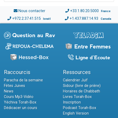
Nous contacter
+33.1.80.20.5000
France
+972.2.37.41.515
+1.437.887.14.93
Israël
Canada
Raccourcis
Ressources
Paracha de la semaine
Calendrier Juif
Fêtes Juives
Sidour (livre de prière)
News
Horaires de Chabbath
Cours Mp3-Vidéo
Livres Torah-Box
Yéchiva Torah-Box
Inscription
Dédicacer un cours
Podcast Torah-Box
English Version