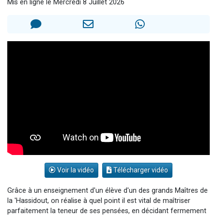
Mis en ligne le Mercredi 8 Juillet 2026
Nouvelle émission radio : Visions de grandeur n°104 : Le Chabbath et le Birkat Hamazone à travers le temps
61 personnes viennent de demander une bénédiction
Ariel vient de donner son Maasser
Il reste 49 places pour étudier en groupe sur Zoom
Eva vient de donner son Maasser
Voir la vidéo
Télécharger vidéo
Grâce à un enseignement d'un élève d'un des grands Maîtres de
la 'Hassidout, on réalise à quel point il est vital de maîtriser
parfaitement la teneur de ses pensées, en décidant fermement