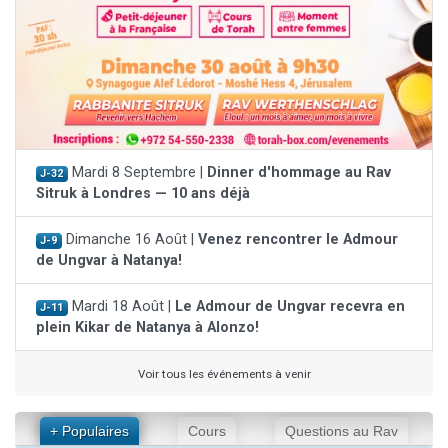
Mardi 8 Septembre |
Dinner d'hommage au Rav
J-32
Sitruk à Londres — 10 ans déjà
Dimanche 16 Août |
Venez rencontrer le Admour
J-9
de Ungvar à Natanya!
Mardi 18 Août |
Le Admour de Ungvar recevra en
J-11
plein Kikar de Natanya à Alonzo!
Voir tous les événements à venir
+ Populaires
Cours
Questions au Rav