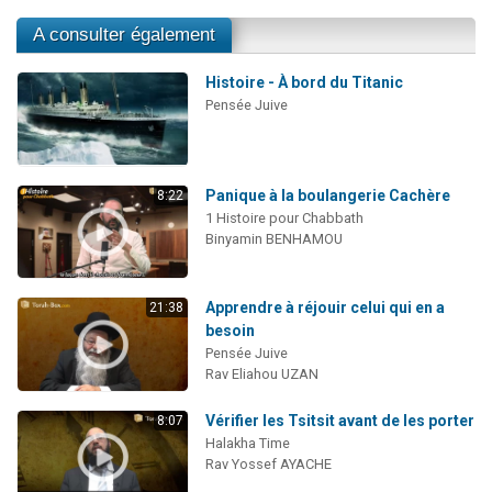
A consulter également
Histoire - À bord du Titanic
Pensée Juive
Panique à la boulangerie Cachère
8:22
1 Histoire pour Chabbath
Binyamin BENHAMOU
Apprendre à réjouir celui qui en a
21:38
besoin
Pensée Juive
Rav Eliahou UZAN
Vérifier les Tsitsit avant de les porter
8:07
Halakha Time
Rav Yossef AYACHE