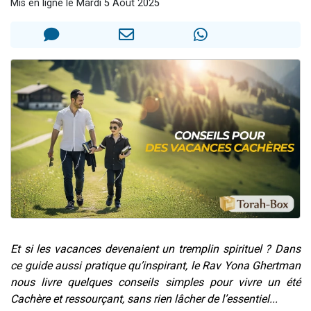
Mis en ligne le Mardi 5 Août 2025
3 personnes viennent de nous rejoindre sur WhatsApp
11 personnes viennent de demander une bénédiction
Il reste 49 places pour étudier en groupe sur Zoom
3 personnes viennent de faire un don pour Diane, 80 ans, dans un appartement insalubre
5 personnes viennent de faire un don pour Reloger Rivka, 6 enfants, victime de violences...
Et si les vacances devenaient un tremplin spirituel ? Dans
ce guide aussi pratique qu’inspirant, le Rav Yona Ghertman
nous livre quelques conseils simples pour vivre un été
Cachère et ressourçant, sans rien lâcher de l’essentiel...