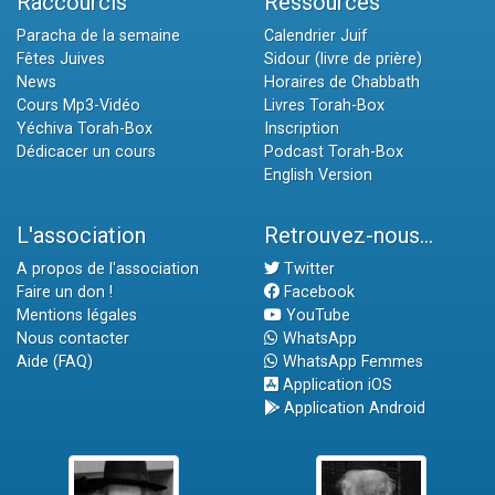
Raccourcis
Ressources
Paracha de la semaine
Calendrier Juif
Fêtes Juives
Sidour (livre de prière)
News
Horaires de Chabbath
Cours Mp3-Vidéo
Livres Torah-Box
Yéchiva Torah-Box
Inscription
Dédicacer un cours
Podcast Torah-Box
English Version
L'association
Retrouvez-nous...
A propos de l'association
Twitter
Faire un don !
Facebook
Mentions légales
YouTube
Nous contacter
WhatsApp
Aide (FAQ)
WhatsApp Femmes
Application iOS
Application Android