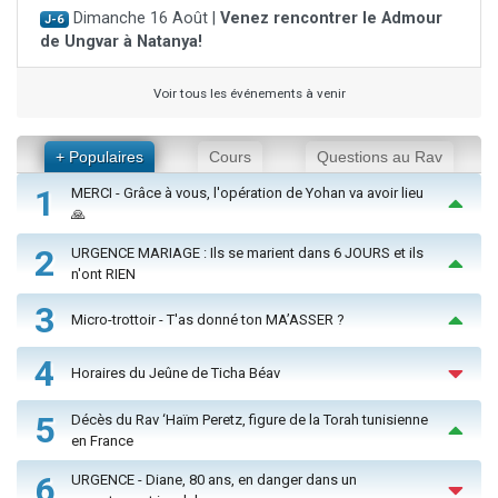
Dimanche 16 Août |
Venez rencontrer le Admour
J-6
de Ungvar à Natanya!
Voir tous les événements à venir
+ Populaires
Cours
Questions au Rav
1
MERCI - Grâce à vous, l'opération de Yohan va avoir lieu
🙏
2
URGENCE MARIAGE : Ils se marient dans 6 JOURS et ils
n'ont RIEN
3
Micro-trottoir - T'as donné ton MA’ASSER ?
4
Horaires du Jeûne de Ticha Béav
5
Décès du Rav ‘Haïm Peretz, figure de la Torah tunisienne
en France
6
URGENCE - Diane, 80 ans, en danger dans un