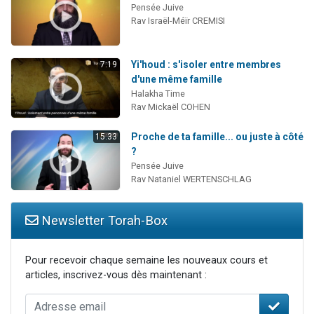
Pensée Juive
Rav Israël-Méïr CREMISI
Yi'houd : s'isoler entre membres
7:19
d'une même famille
Halakha Time
Rav Mickaël COHEN
Proche de ta famille... ou juste à côté
15:33
?
Pensée Juive
Rav Nataniel WERTENSCHLAG
Newsletter Torah-Box
Pour recevoir chaque semaine les nouveaux cours et
articles, inscrivez-vous dès maintenant :