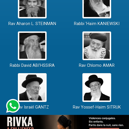
Rav Aharon L. STEINMAN
Rabbi 'Haïm KANIEWSKI
Rabbi David ABI'HSSIRA
Rav Chlomo AMAR
Rav Israël GANTZ
Rav Yossef-Haïm SITRUK