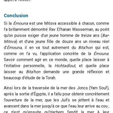
Conclusion
Si la
Émouna
est une Mitsva accessible à chacun, comme
l’a brillamment démontré Rav El’hanan Wasserman, au point
qu’on puisse exiger d’un jeune homme de treize ans (
Bar-
Mitsva
) et d’une jeune fille de douze ans un niveau réel
d’
Émouna
, il en va tout autrement du
Bita’hon
qui est,
comme on l’a vu, l’application concrète de la
Émouna
.
Savoir comment agir en ce monde, quelle place laisser à
l’initiative personnelle, la
Hichtadlout
, et quelle place
laisser au
Bita’hon
demande une grande réflexion et
beaucoup d’étude de la Torah.
Ainsi lors de la traversée de la mer des Joncs (Yam Souf),
après la sortie d’Égypte, il a fallu pour obtenir concrètement
l’ouverture de la mer, que les Juifs se jettent à l’eau et
avancent dans la mer jusqu’à ce que l’eau leur arrive au cou ;
ce n’est qu’ensuite qu’Hachem fendit la mer à leur