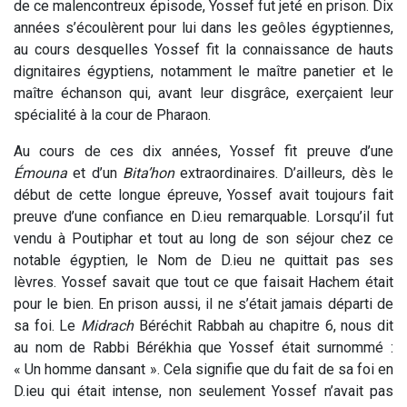
de ce malencontreux épisode, Yossef fut jeté en prison. Dix
années s’écoulèrent pour lui dans les geôles égyptiennes,
au cours desquelles Yossef fit la connaissance de hauts
dignitaires égyptiens, notamment le maître panetier et le
maître échanson qui, avant leur disgrâce, exerçaient leur
spécialité à la cour de Pharaon.
Au cours de ces dix années, Yossef fit preuve d’une
Émouna
et d’un
Bita’hon
extraordinaires. D’ailleurs, dès le
début de cette longue épreuve, Yossef avait toujours fait
preuve d’une confiance en D.ieu remarquable. Lorsqu’il fut
vendu à Poutiphar et tout au long de son séjour chez ce
notable égyptien, le Nom de D.ieu ne quittait pas ses
lèvres. Yossef savait que tout ce que faisait Hachem était
pour le bien. En prison aussi, il ne s’était jamais départi de
sa foi. Le
Midrach
Béréchit Rabbah au chapitre 6, nous dit
au nom de Rabbi Bérékhia que Yossef était surnommé :
« Un homme dansant ». Cela signifie que du fait de sa foi en
D.ieu qui était intense, non seulement Yossef n’avait pas