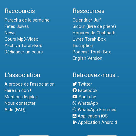
Raccourcis
Ressources
Paracha de la semaine
Calendrier Juif
Fêtes Juives
Sidour (livre de prière)
News
Horaires de Chabbath
Cours Mp3-Vidéo
Livres Torah-Box
Yéchiva Torah-Box
Inscription
Dédicacer un cours
Podcast Torah-Box
English Version
L'association
Retrouvez-nous...
A propos de l'association
Twitter
Faire un don !
Facebook
Mentions légales
YouTube
Nous contacter
WhatsApp
Aide (FAQ)
WhatsApp Femmes
Application iOS
Application Android