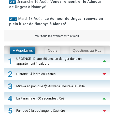
Dimanche 16 Août |
Venez rencontrer le Admour
J-8
de Ungvar à Natanya!
Mardi 18 Août |
Le Admour de Ungvar recevra en
J-10
plein Kikar de Natanya à Alonzo!
Voir tous les événements à venir
+ Populaires
Cours
Questions au Rav
1
URGENCE - Diane, 80 ans, en danger dans un
appartement insalubre
2
Histoire - À bord du Titanic
3
Mitsva en panique 😨 Arriver à l'heure à la Téfila
4
La Paracha en 60 secondes : Réé
5
Panique à la boulangerie Cachère