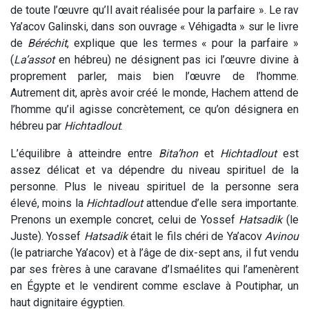
de toute l’œuvre qu’Il avait réalisée pour la parfaire ». Le rav
Ya’acov Galinski, dans son ouvrage « Véhigadta » sur le livre
de
Béréchit
, explique que les termes « pour la parfaire »
(
La’assot
en hébreu) ne désignent pas ici l’œuvre divine à
proprement parler, mais bien l’œuvre de l’homme.
Autrement dit, après avoir créé le monde, Hachem attend de
l’homme qu’il agisse concrètement, ce qu’on désignera en
hébreu par
Hichtadlout
.
L’équilibre à atteindre entre
Bita’hon
et
Hichtadlout
est
assez délicat et va dépendre du niveau spirituel de la
personne. Plus le niveau spirituel de la personne sera
élevé, moins la
Hichtadlout
attendue d’elle sera importante.
Prenons un exemple concret, celui de Yossef
Hatsadik
(le
Juste). Yossef
Hatsadik
était le fils chéri de Ya’acov
Avinou
(le patriarche Ya’acov) et à l’âge de dix-sept ans, il fut vendu
par ses frères à une caravane d’Ismaélites qui l’amenèrent
en Égypte et le vendirent comme esclave à Poutiphar, un
haut dignitaire égyptien.