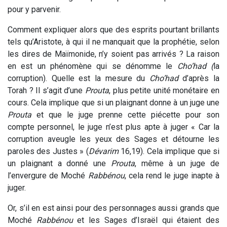
pour y parvenir.
Comment expliquer alors que des esprits pourtant brillants
tels qu’Aristote, à qui il ne manquait que la prophétie, selon
les dires de Maïmonide, n’y soient pas arrivés ? La raison
en est un phénomène qui se dénomme le
Cho’had (
la
corruption). Quelle est la mesure du
Cho’had
d’après la
Torah ? Il s’agit d’une
Prouta
, plus petite unité monétaire en
cours. Cela implique que si un plaignant donne à un juge une
Prouta
et que le juge prenne cette piécette pour son
compte personnel, le juge n’est plus apte à juger « Car la
corruption aveugle les yeux des Sages et détourne les
paroles des Justes » (
Dévarim
16,19). Cela implique que si
un plaignant a donné une
Prouta
, même à un juge de
l’envergure de Moché
Rabbénou
, cela rend le juge inapte à
juger.
Or, s’il en est ainsi pour des personnages aussi grands que
Moché
Rabbénou
et les Sages d’Israël qui étaient des