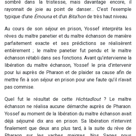
sombré dans la tristesse, mais davantage encore, il
rayonnait de joie au point de danser… C’est l’exemple
typique d’une
Émouna
et d’un
Bita’hon
de très haut niveau.
Au cours de son séjour en prison, Yossef interpréta les
rêves du maître panetier et du maître échanson de manière
parfaitement exacte et ses prédictions se réalisèrent
entièrement ; le maître panetier fut pendu et le maître
échanson rétabli dans ses fonctions. Avant qu’intervienne la
libération du maître échanson, Yossef le pria d’intervenir
pour lui auprès de Pharaon et de plaider sa cause afin de
mettre fin à son séjour en prison pour une faute qu’il n’avait
pas commise.
Quel fut le résultat de cette
Hichtadlout
? Le maître
échanson ne réalisa aucune démarche auprès de Pharaon.
Yossef au moment de la libération du maître échanson avait
déjà séjourné dix ans en prison. Sa libération n’intervint
finalement que deux ans plus tard, à la suite du rêve de
Pharaon sur les vaches maigres. Nos Sages nous