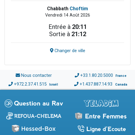
Chabbath
Choftim
Vendredi 14 Août 2026
Entrée à
20:11
Sortie à
21:12
Changer de ville
Nous contacter
+33.1.80.20.5000
France
+972.2.37.41.515
+1.437.887.14.93
Israël
Canada