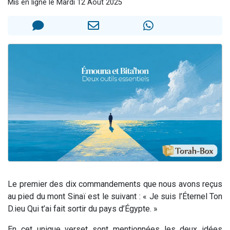
Mis en ligne le Mardi 12 Août 2025
13 personnes viennent de demander une bénédiction
30 personnes viennent de faire un don pour Sauvez la jambe de Yohan
Il reste 49 places pour étudier en groupe sur Zoom
12 nouvelles musiques dans Torah-Box Music
29 personnes viennent de demander une bénédiction
Le premier des dix commandements que nous avons reçus
au pied du mont Sinaï est le suivant : « Je suis l’Éternel Ton
D.ieu Qui t’ai fait sortir du pays d’Égypte. »
En cet unique verset sont mentionnées les deux idées