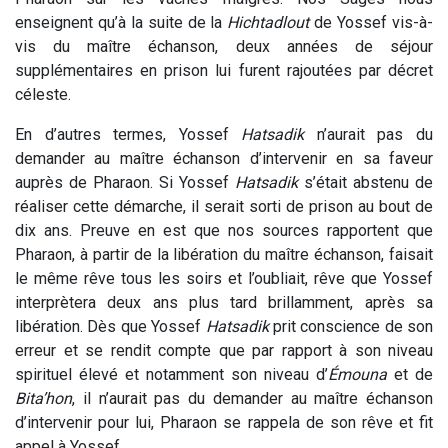
enseignent qu’à la suite de la
Hichtadlout
de Yossef vis-à-
vis du maître échanson, deux années de séjour
supplémentaires en prison lui furent rajoutées par décret
céleste.
En d’autres termes, Yossef
Hatsadik
n’aurait pas du
demander au maître échanson d’intervenir en sa faveur
auprès de Pharaon. Si Yossef
Hatsadik
s’était abstenu de
réaliser cette démarche, il serait sorti de prison au bout de
dix ans. Preuve en est que nos sources rapportent que
Pharaon, à partir de la libération du maître échanson, faisait
le même rêve tous les soirs et l’oubliait, rêve que Yossef
interprètera deux ans plus tard brillamment, après sa
libération. Dès que Yossef
Hatsadik
prit conscience de son
erreur et se rendit compte que par rapport à son niveau
spirituel élevé et notamment son niveau d’
Émouna
et de
Bita’hon
, il n’aurait pas du demander au maître échanson
d’intervenir pour lui, Pharaon se rappela de son rêve et fit
appel à Yossef.