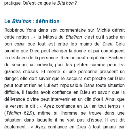
pratique. Qu’est-ce que le
Bita’hon
?
Le
Bita’hon
: définition
Rabbénou Yona dans son commentaire sur Michlé définit
cette notion : « la Mitsva du
Bita’hon
, c’est qu’il sache en
son cœur que tout est entre les mains de D.ieu. Cela
signifie que D.ieu peut changer la donne et par conséquent
la destinée de la personne. Rien ne peut empêcher Hachem
de secourir un individu, pour les petites comme pour les
grandes choses. Et même si une personne pressent un
danger, elle doit savoir que le secours est proche car D.ieu
peut tout et rien ne Lui est impossible. Dans toute situation
difficile, il faudra avoir confiance en D.ieu et savoir que la
délivrance divine peut intervenir en un clin d’œil. Ainsi que
le verset le dit : « Ayez confiance en Lui en tout temps »
(
Téhilim
62,9), même si l’homme se trouve dans une
situation dans laquelle il ne voit pas d’issue. Il est dit
également : « Ayez confiance en D.ieu à tout jamais, car