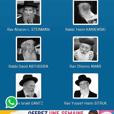
Rav Aharon L. STEINMAN
Rabbi 'Haïm KANIEWSKI
Rabbi David ABI'HSSIRA
Rav Chlomo AMAR
Rav Israël GANTZ
Rav Yossef-Haïm SITRUK