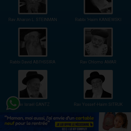
Rav Aharon L. STEINMAN
Rabbi 'Haïm KANIEWSKI
Rabbi David ABI'HSSIRA
Rav Chlomo AMAR
Rav Israël GANTZ
Rav Yossef-Haïm SITRUK