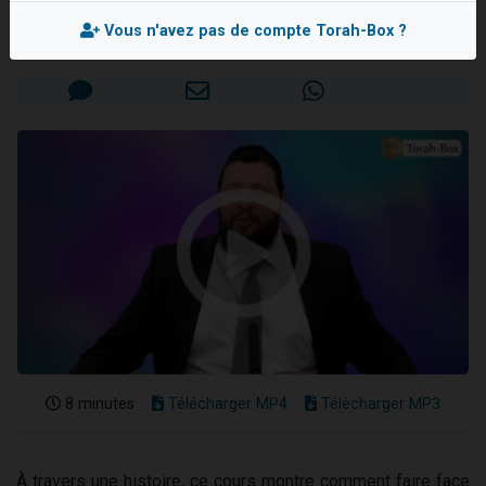
Rav Yéochoua BEHAR
3 personnes viennent de nous rejoindre sur WhatsApp
Vous n'avez pas de compte Torah-Box ?
Mis en ligne le Lundi 1er Juin 2026
2 nouvelles musiques dans Torah-Box Music
8 personnes viennent de faire un don pour Tsédaka : pauvres d'Israel
Nouvelle émission radio : Visions de grandeur n°104 : Le Chabbath et le Birkat Hamazone à travers le temps
4 personnes viennent de nous rejoindre sur WhatsApp
8 minutes
Télécharger MP4
Télécharger MP3
À travers une histoire, ce cours montre comment faire face