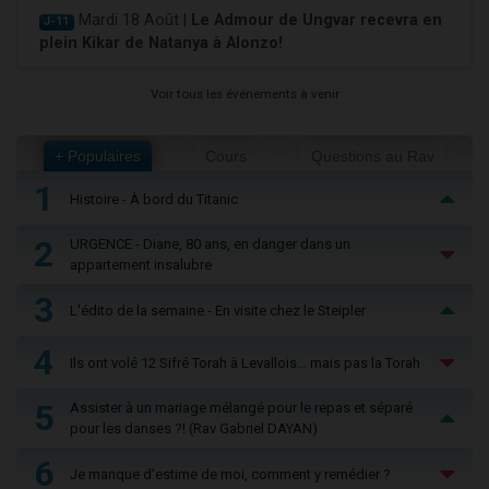
Mardi 18 Août |
Le Admour de Ungvar recevra en
J-11
plein Kikar de Natanya à Alonzo!
Voir tous les événements à venir
+ Populaires
Cours
Questions au Rav
1
Histoire - À bord du Titanic
2
URGENCE - Diane, 80 ans, en danger dans un
appartement insalubre
3
L'édito de la semaine - En visite chez le Steipler
4
Ils ont volé 12 Sifré Torah à Levallois… mais pas la Torah
5
Assister à un mariage mélangé pour le repas et séparé
pour les danses ?! (Rav Gabriel DAYAN)
6
Je manque d'estime de moi, comment y remédier ?