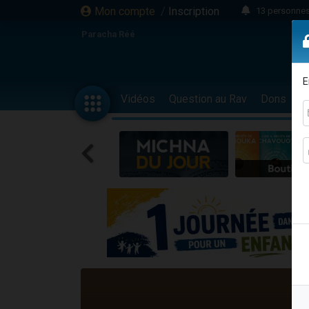
Mon compte
/
Inscription
13 personnes
Il reste 
Paracha Réé
12 nouve
30 perso
E
3 personnes 
Vidéos
Question au Rav
Dons
F
2 personnes 
3 personnes 
2 nouvel
8 personn
4 personn
Nouvelle émis
61 personnes
Il reste 
Ariel vient 
Nathaniel vi