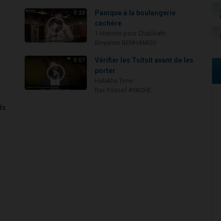
Panique à la boulangerie
8:22
cachère
1 Histoire pour Chabbath
Binyamin BENHAMOU
i
Vérifier les Tsitsit avant de les
8:07
porter
Halakha Time
Rav Yossef AYACHE
ds