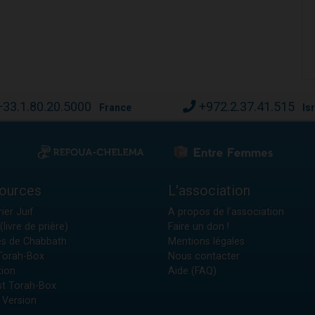
+33.1.80.20.5000
+972.2.37.41.515
France
Is
ources
L'association
ier Juif
A propos de l'association
(livre de prière)
Faire un don !
es de Chabbath
Mentions légales
 Torah-Box
Nous contacter
tion
Aide (FAQ)
t Torah-Box
 Version