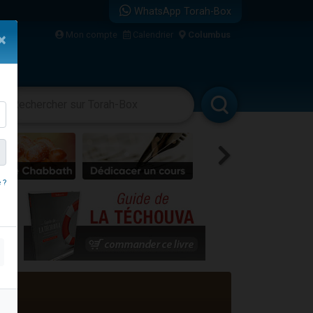
WhatsApp Torah-Box
Mon compte
Calendrier
Columbus
×
vertissements
Livres
Rabbanim
 ?
re
travers le temps