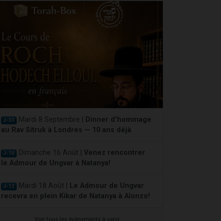
Mardi 8 Septembre |
Dinner d'hommage
J-33
au Rav Sitruk à Londres — 10 ans déjà
Dimanche 16 Août |
Venez rencontrer
J-10
le Admour de Ungvar à Natanya!
Mardi 18 Août |
Le Admour de Ungvar
J-12
recevra en plein Kikar de Natanya à Alonzo!
Voir tous les événements à venir