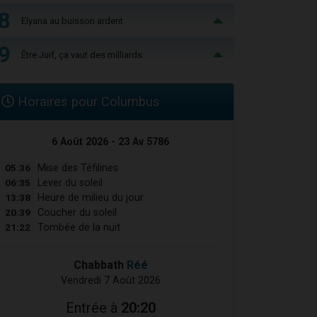
8
Elyana au buisson ardent
9
Être Juif, ça vaut des milliards
Horaires pour Columbus
6 Août 2026 - 23 Av 5786
05:36
Mise des Téfilines
06:35
Lever du soleil
13:38
Heure de milieu du jour
20:39
Coucher du soleil
21:22
Tombée de la nuit
Chabbath
Réé
Vendredi 7 Août 2026
Entrée à
20:20