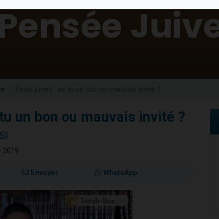
es viennent de faire un don pour 5 enfants déjà orphelins risquent de perdre
es viennent de faire un don pour Reloger Rivka, 6 enfants, victime de violences
 viennent de demander une bénédiction
49 places pour étudier en groupe sur Zoom
viennent de nous rejoindre sur WhatsApp
ve
Fêtes juives : es-tu un bon ou mauvais invité ?
-tu un bon ou mauvais invité ?
SI
e 2019
Envoyer
WhatsApp