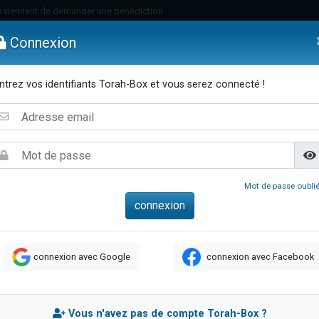
 viennent de demander une bénédiction
49 places pour étudier en groupe sur Zoom
Connexion
lles musiques dans Torah-Box Music
nnes viennent de faire un don pour Sauvez la jambe de Yohan
ntrez vos identifiants Torah-Box et vous serez connecté !
viennent de nous rejoindre sur WhatsApp
emmes
Enfants
Etude sur Texte
Musique
Paracha
Di
viennent de nous rejoindre sur WhatsApp
viennent de nous rejoindre sur WhatsApp
les musiques dans Torah-Box Music
es viennent de faire un don pour Tsédaka : pauvres d'Israel
Mot de passe oublié
es viennent de faire un don pour Diane, 80 ans, dans un appartement insalub
sion radio : Visions de grandeur n°104 : Le Chabbath et le Birkat Hamazone à 
 viennent de demander une bénédiction
connexion avec Google
connexion avec Facebook
49 places pour étudier en groupe sur Zoom
de donner son Maasser
ent de donner son Maasser
Vous n'avez pas de compte Torah-Box ?