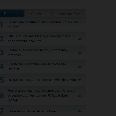
+ Populaires
Cours
Questions au Rav
1
Ils ont volé 12 Sifré Torah à Levallois… mais pas
la Torah
2
URGENCE - Diane, 80 ans, en danger dans un
appartement insalubre
3
Je manque d'estime de moi, comment y
remédier ?
4
L'édito de la semaine - En visite chez le
Steipler
5
DERNIERS JOURS : Sauvez la jambe de Yohan
Assister à un mariage mélangé pour le repas
6
et séparé pour les danses ?! (Rav Gabriel
DAYAN)
7
Horaires du Jeûne de Ticha Béav