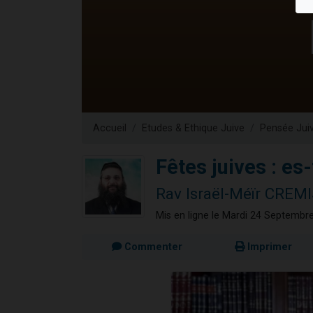
6 personn
2 personn
10 personnes
Il reste 
2 personnes 
Accueil
Etudes & Ethique Juive
Pensée Jui
Fêtes juives : es
Rav Israël-Méïr CREMI
Mis en ligne le Mardi 24 Septembr
Commenter
Imprimer