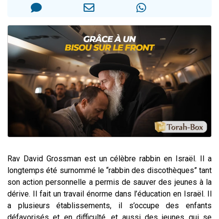
4 personnes viennent de nous rejoindre sur WhatsApp
3 personnes viennent de nous rejoindre sur WhatsApp
3 personnes viennent de faire un don pour 5 jours de vacances aux Orphelins
Odaya vient de donner son Maasser
2 personnes viennent de faire un don pour Tsédaka : pauvres d'Israel
Rav David Grossman est un célèbre rabbin en Israël. Il a
longtemps été surnommé le “rabbin des discothèques” tant
son action personnelle a permis de sauver des jeunes à la
dérive. Il fait un travail énorme dans l’éducation en Israël. Il
a plusieurs établissements, il s’occupe des enfants
défavorisés et en difficulté, et aussi des jeunes qui se