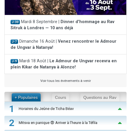
Mardi 8 Septembre |
Dinner d'hommage au Rav
J-30
Sitruk à Londres — 10 ans déjà
Dimanche 16 Août |
Venez rencontrer le Admour
J-7
de Ungvar à Natanya!
Mardi 18 Août |
Le Admour de Ungvar recevra en
J-9
plein Kikar de Natanya à Alonzo!
Voir tous les événements à venir
+ Populaires
Cours
Questions au Rav
1
Horaires du Jeûne de Ticha Béav
2
Mitsva en panique 😨 Arriver à l'heure à la Téfila