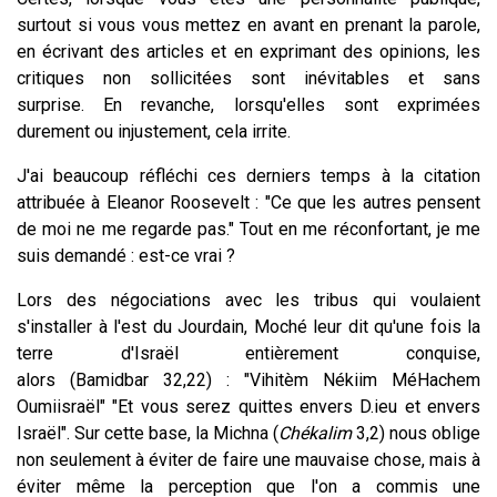
surtout si vous vous mettez en avant en prenant la parole,
en écrivant des articles et en exprimant des opinions, les
critiques non sollicitées sont inévitables et sans
surprise. En revanche, lorsqu'elles sont exprimées
durement ou injustement, cela irrite.
J'ai beaucoup réfléchi ces derniers temps à la citation
attribuée à Eleanor Roosevelt : "Ce que les autres pensent
de moi ne me regarde pas." Tout en me réconfortant, je me
suis demandé : est-ce vrai ?
Lors des négociations avec les tribus qui voulaient
s'installer à l'est du Jourdain, Moché leur dit qu'une fois la
terre d'Israël entièrement conquise,
alors (
Bamidbar 32,22
) : "Vihitèm Nékiim MéHachem
Oumiisraël" "Et vous serez quittes envers D.ieu et envers
Israël". Sur cette base, la Michna (
Chékalim
3,2) nous oblige
non seulement à éviter de faire une mauvaise chose, mais à
éviter même la perception que l'on a commis une