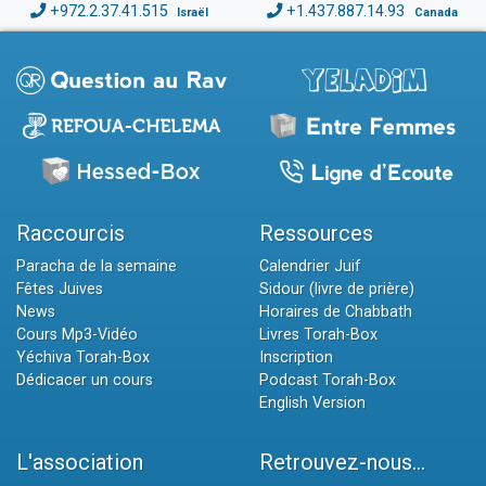
+972.2.37.41.515
+1.437.887.14.93
Israël
Canada
Raccourcis
Ressources
Paracha de la semaine
Calendrier Juif
Fêtes Juives
Sidour (livre de prière)
News
Horaires de Chabbath
Cours Mp3-Vidéo
Livres Torah-Box
Yéchiva Torah-Box
Inscription
Dédicacer un cours
Podcast Torah-Box
English Version
L'association
Retrouvez-nous...