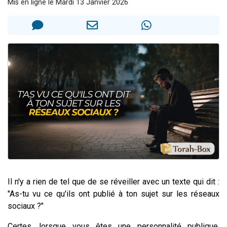
Mis en ligne le Mardi 13 Janvier 2026
2 personnes viennent de nous rejoindre sur WhatsApp
13 personnes viennent de demander une bénédiction
Il reste 49 places pour étudier en groupe sur Zoom
12 nouvelles musiques dans Torah-Box Music
2 personnes viennent de nous rejoindre sur WhatsApp
Il n'y a rien de tel que de se réveiller avec un texte qui dit :
"As-tu vu ce qu'ils ont publié à ton sujet sur les réseaux
sociaux ?"
Certes, lorsque vous êtes une personnalité publique,