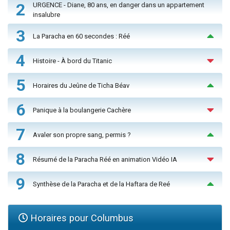
2
URGENCE - Diane, 80 ans, en danger dans un appartement
insalubre
3
La Paracha en 60 secondes : Réé
4
Histoire - À bord du Titanic
5
Horaires du Jeûne de Ticha Béav
6
Panique à la boulangerie Cachère
7
Avaler son propre sang, permis ?
8
Résumé de la Paracha Réé en animation Vidéo IA
9
Synthèse de la Paracha et de la Haftara de Reé
Horaires pour Columbus