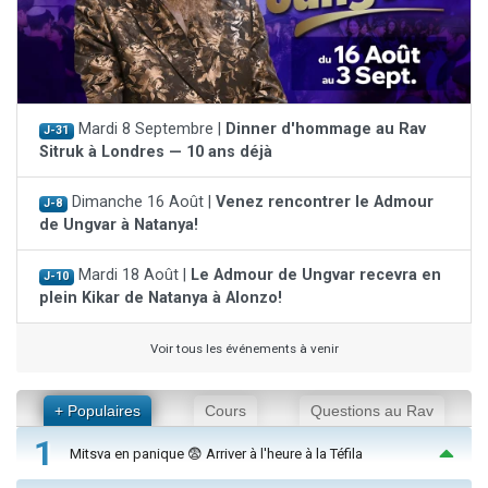
Mardi 8 Septembre |
Dinner d'hommage au Rav
J-31
Sitruk à Londres — 10 ans déjà
Dimanche 16 Août |
Venez rencontrer le Admour
J-8
de Ungvar à Natanya!
Mardi 18 Août |
Le Admour de Ungvar recevra en
J-10
plein Kikar de Natanya à Alonzo!
Voir tous les événements à venir
+ Populaires
Cours
Questions au Rav
1
Mitsva en panique 😨 Arriver à l'heure à la Téfila