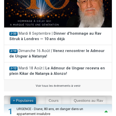
Mardi 8 Septembre |
Dinner d'hommage au Rav
J-33
Sitruk à Londres — 10 ans déjà
Dimanche 16 Août |
Venez rencontrer le Admour
J-10
de Ungvar à Natanya!
Mardi 18 Août |
Le Admour de Ungvar recevra en
J-12
plein Kikar de Natanya à Alonzo!
Voir tous les événements à venir
+ Populaires
Cours
Questions au Rav
1
URGENCE - Diane, 80 ans, en danger dans un
appartement insalubre