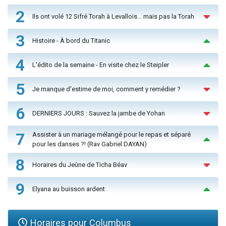
2
Ils ont volé 12 Sifré Torah à Levallois… mais pas la Torah
3
Histoire - À bord du Titanic
4
L'édito de la semaine - En visite chez le Steipler
5
Je manque d'estime de moi, comment y remédier ?
6
DERNIERS JOURS : Sauvez la jambe de Yohan
7
Assister à un mariage mélangé pour le repas et séparé
pour les danses ?! (Rav Gabriel DAYAN)
8
Horaires du Jeûne de Ticha Béav
9
Elyana au buisson ardent
Horaires pour Columbus