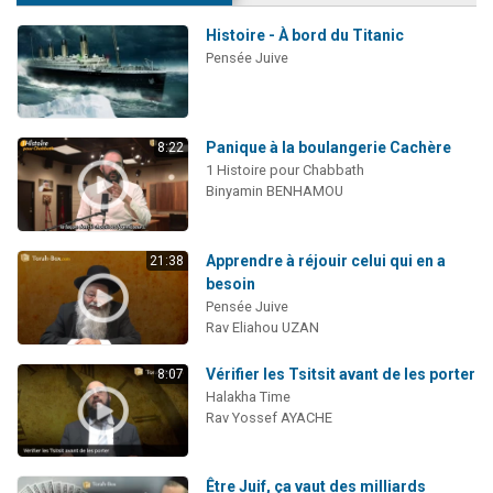
Histoire - À bord du Titanic
Pensée Juive
Panique à la boulangerie Cachère
8:22
1 Histoire pour Chabbath
Binyamin BENHAMOU
Apprendre à réjouir celui qui en a
21:38
besoin
Pensée Juive
Rav Eliahou UZAN
Vérifier les Tsitsit avant de les porter
8:07
Halakha Time
Rav Yossef AYACHE
Être Juif, ça vaut des milliards