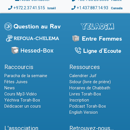
+972.2.37.41.515
+1.437.887.14.93
Israël
Canada
Raccourcis
Ressources
Paracha de la semaine
Calendrier Juif
Fêtes Juives
Sidour (livre de prière)
News
Horaires de Chabbath
Cours Mp3-Vidéo
Livres Torah-Box
Yéchiva Torah-Box
Inscription
Dédicacer un cours
Podcast Torah-Box
English Version
L'association
Retrouvez-nous...