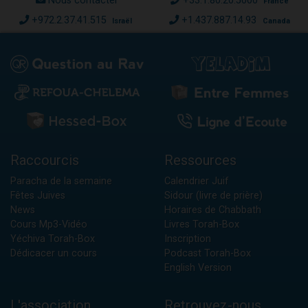
Nous contacter
+33.1.80.20.5000
France
+972.2.37.41.515
+1.437.887.14.93
Israël
Canada
Raccourcis
Ressources
Paracha de la semaine
Calendrier Juif
Fêtes Juives
Sidour (livre de prière)
News
Horaires de Chabbath
Cours Mp3-Vidéo
Livres Torah-Box
Yéchiva Torah-Box
Inscription
Dédicacer un cours
Podcast Torah-Box
English Version
L'association
Retrouvez-nous...