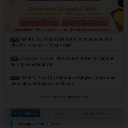
Mardi 8 Septembre |
Dinner d'hommage au Rav
J-32
Sitruk à Londres — 10 ans déjà
Dimanche 16 Août |
Venez rencontrer le Admour
J-9
de Ungvar à Natanya!
Mardi 18 Août |
Le Admour de Ungvar recevra en
J-11
plein Kikar de Natanya à Alonzo!
Voir tous les événements à venir
+ Populaires
Cours
Questions au Rav
1
Histoire - À bord du Titanic