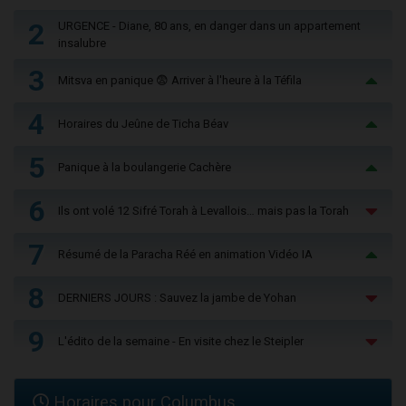
2
URGENCE - Diane, 80 ans, en danger dans un appartement
insalubre
3
Mitsva en panique 😨 Arriver à l'heure à la Téfila
4
Horaires du Jeûne de Ticha Béav
5
Panique à la boulangerie Cachère
6
Ils ont volé 12 Sifré Torah à Levallois… mais pas la Torah
7
Résumé de la Paracha Réé en animation Vidéo IA
8
DERNIERS JOURS : Sauvez la jambe de Yohan
9
L'édito de la semaine - En visite chez le Steipler
Horaires pour Columbus