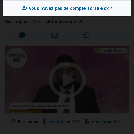
limites ?
Il reste 49 places pour étudier en groupe sur Zoom
Vous n'avez pas de compte Torah-Box ?
Rav Netanel ARFI
12 nouvelles musiques dans Torah-Box Music
Mis en ligne le Mercredi 1er Janvier 2020
3 personnes viennent de nous rejoindre sur WhatsApp
2 personnes viennent de nous rejoindre sur WhatsApp
2 personnes viennent de nous rejoindre sur WhatsApp
40 minutes
Télécharger MP4
Télécharger MP3