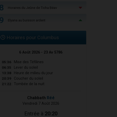
8
Horaires du Jeûne de Ticha Béav
9
Elyana au buisson ardent
Horaires pour Columbus
6 Août 2026 - 23 Av 5786
05:36
Mise des Téfilines
06:35
Lever du soleil
13:38
Heure de milieu du jour
20:39
Coucher du soleil
21:22
Tombée de la nuit
Chabbath
Réé
Vendredi 7 Août 2026
Entrée à
20:20