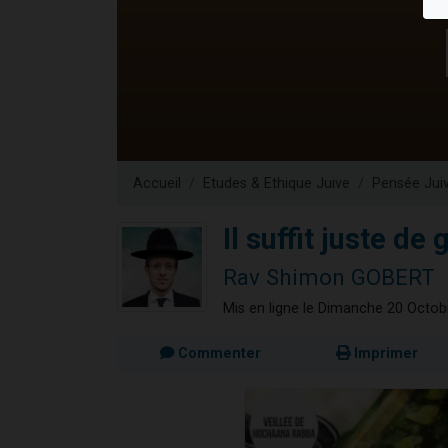
61 personnes
Il reste 
Ariel vient 
Nathaniel vi
4 personnes 
Accueil
Etudes & Ethique Juive
Pensée Jui
Il suffit juste de 
Rav Shimon GOBERT
Mis en ligne le Dimanche 20 Octo
Commenter
Imprimer