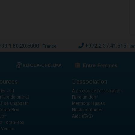
+33.1.80.20.5000
+972.2.37.41.515
France
Is
ources
L'association
ier Juif
A propos de l'association
(livre de prière)
Faire un don !
es de Chabbath
Mentions légales
 Torah-Box
Nous contacter
tion
Aide (FAQ)
t Torah-Box
 Version