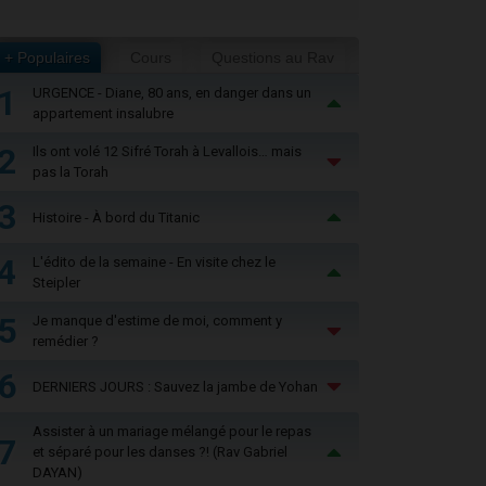
+ Populaires
Cours
Questions au Rav
1
URGENCE - Diane, 80 ans, en danger dans un
appartement insalubre
2
Ils ont volé 12 Sifré Torah à Levallois… mais
pas la Torah
3
Histoire - À bord du Titanic
4
L'édito de la semaine - En visite chez le
Steipler
5
Je manque d'estime de moi, comment y
remédier ?
6
DERNIERS JOURS : Sauvez la jambe de Yohan
Assister à un mariage mélangé pour le repas
7
et séparé pour les danses ?! (Rav Gabriel
DAYAN)