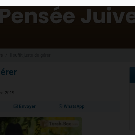
 viennent de demander une bénédiction
49 places pour étudier en groupe sur Zoom
de donner son Maasser
ent de donner son Maasser
viennent de nous rejoindre sur WhatsApp
ve
Il suffit juste de gérer
gérer
bre 2019
Envoyer
WhatsApp