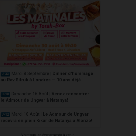
Mardi 8 Septembre |
Dinner d'hommage
J-33
au Rav Sitruk à Londres — 10 ans déjà
Dimanche 16 Août |
Venez rencontrer
J-10
le Admour de Ungvar à Natanya!
Mardi 18 Août |
Le Admour de Ungvar
J-12
recevra en plein Kikar de Natanya à Alonzo!
Voir tous les événements à venir