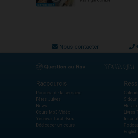
Rav Yigal COHEN
Nous contacter
Raccourcis
Ress
Paracha de la semaine
Calendr
Fêtes Juives
Sidour 
News
Horair
Cours Mp3-Vidéo
Livres
Yéchiva Torah-Box
Inscrip
Dédicacer un cours
Podcas
English