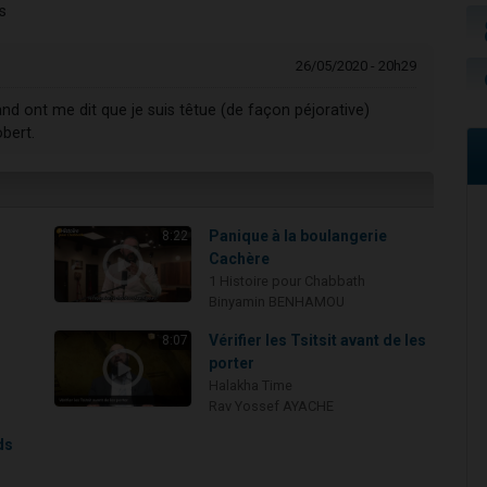
s
26/05/2020 - 20h29
d ont me dit que je suis têtue (de façon péjorative)
bert.
Panique à la boulangerie
8:22
Cachère
1 Histoire pour Chabbath
Binyamin BENHAMOU
i
Vérifier les Tsitsit avant de les
8:07
porter
Halakha Time
Rav Yossef AYACHE
ds