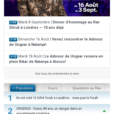
Mardi 8 Septembre |
Dinner d'hommage au Rav
J-33
Sitruk à Londres — 10 ans déjà
Dimanche 16 Août |
Venez rencontrer le Admour
J-10
de Ungvar à Natanya!
Mardi 18 Août |
Le Admour de Ungvar recevra en
J-12
plein Kikar de Natanya à Alonzo!
Voir tous les événements à venir
+ Populaires
Cours
Questions au Rav
1
Ils ont volé 12 Sifré Torah à Levallois… mais pas la Torah
2
URGENCE - Diane, 80 ans, en danger dans un
appartement insalubre