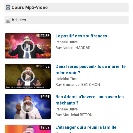
Dovan vient de donner son Maasser
Cours Mp3-Vidéo
2 personnes viennent de nous rejoindre sur WhatsApp
Articles
2 personnes viennent de nous rejoindre sur WhatsApp
Malgorzata vient de donner son Maasser
Le positif des souffrances
37:55
3 personnes viennent de nous rejoindre sur WhatsApp
Pensée Juive
Rav Nissim HADDAD
Deux frères peuvent-ils se marier le
4:02
même soir ?
Halakha Time
Rav Emmanuel BENSIMON
Ben Adam La'havéro : unis avec les
12:51
méchants ?
Pensée Juive
Rav Mordehai BITTON
L'étranger qui a réuni la famille
12:59