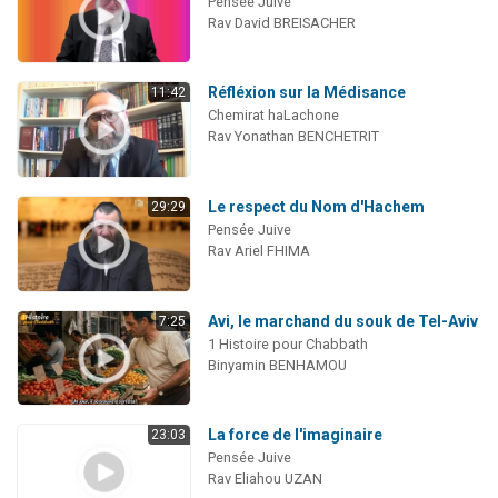
Pensée Juive
Rav David BREISACHER
Réfléxion sur la Médisance
11:42
Chemirat haLachone
Rav Yonathan BENCHETRIT
Le respect du Nom d'Hachem
29:29
Pensée Juive
Rav Ariel FHIMA
Avi, le marchand du souk de Tel-Aviv
7:25
1 Histoire pour Chabbath
Binyamin BENHAMOU
La force de l'imaginaire
23:03
Pensée Juive
Rav Eliahou UZAN