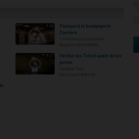
Panique à la boulangerie
8:22
Cachère
1 Histoire pour Chabbath
Binyamin BENHAMOU
i
Vérifier les Tsitsit avant de les
8:07
porter
Halakha Time
Rav Yossef AYACHE
ds