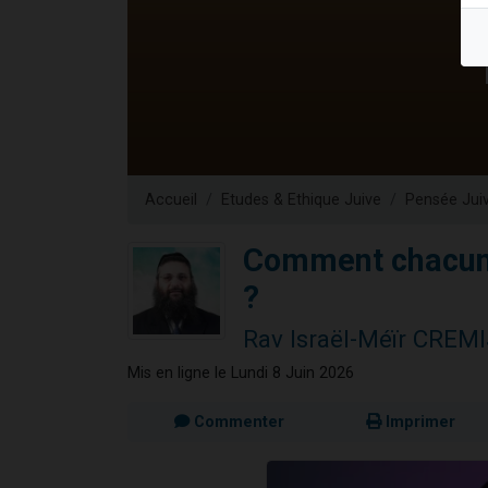
61 personnes
Il reste 
Ariel vient 
Nathaniel vi
4 personnes 
Accueil
Etudes & Ethique Juive
Pensée Jui
Comment chacun p
?
Rav Israël-Méïr CREMI
Mis en ligne le Lundi 8 Juin 2026
Commenter
Imprimer