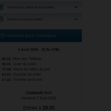
8
Horaires du Jeûne de Ticha Béav
9
Elyana au buisson ardent
Horaires pour Columbus
6 Août 2026 - 23 Av 5786
05:36
Mise des Téfilines
06:35
Lever du soleil
13:38
Heure de milieu du jour
20:39
Coucher du soleil
21:22
Tombée de la nuit
Chabbath
Réé
Vendredi 7 Août 2026
Entrée à
20:20