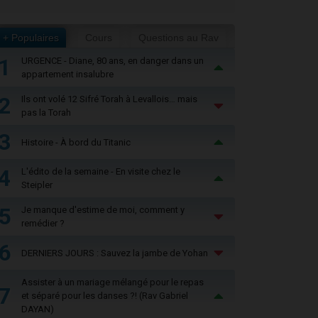
+ Populaires
Cours
Questions au Rav
1
URGENCE - Diane, 80 ans, en danger dans un
appartement insalubre
2
Ils ont volé 12 Sifré Torah à Levallois… mais
pas la Torah
3
Histoire - À bord du Titanic
4
L'édito de la semaine - En visite chez le
Steipler
5
Je manque d'estime de moi, comment y
remédier ?
6
DERNIERS JOURS : Sauvez la jambe de Yohan
Assister à un mariage mélangé pour le repas
7
et séparé pour les danses ?! (Rav Gabriel
DAYAN)