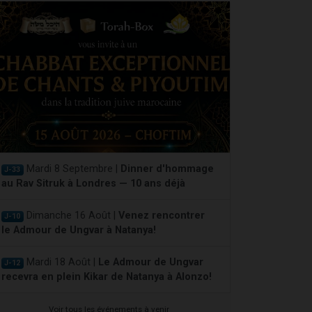
Mardi 8 Septembre |
Dinner d'hommage
J-33
au Rav Sitruk à Londres — 10 ans déjà
Dimanche 16 Août |
Venez rencontrer
J-10
le Admour de Ungvar à Natanya!
Mardi 18 Août |
Le Admour de Ungvar
J-12
recevra en plein Kikar de Natanya à Alonzo!
Voir tous les événements à venir