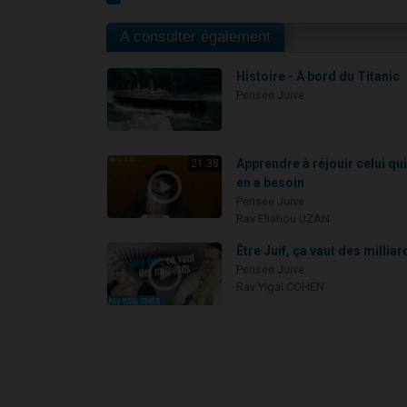
A consulter également
Histoire - À bord du Titanic
Pensée Juive
Apprendre à réjouir celui qu
21:38
en a besoin
Pensée Juive
Rav Eliahou UZAN
Être Juif, ça vaut des milliar
Pensée Juive
Rav Yigal COHEN