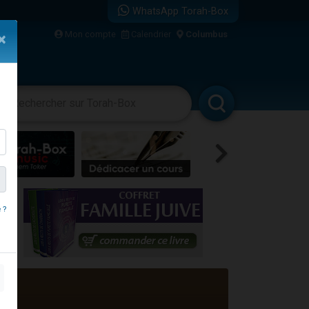
WhatsApp Torah-Box
Mon compte
Calendrier
Columbus
×
re
vertissements
Livres
Rabbanim
 ?
travers le temps