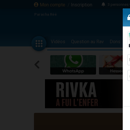
Mon compte
/
Inscription
3 personnes 
Odaya vient 
Paracha Réé
3 personn
3 personn
2 personnes 
Vidéos
Question au Rav
Dons
F
13 personnes
30 perso
Il reste 
12 nouve
3 personnes 
2 personnes 
2 nouvel
3 personnes 
8 personn
Nouvelle émis