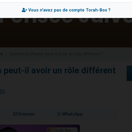
 viennent de demander une bénédiction
Vous n'avez pas de compte Torah-Box ?
49 places pour étudier en groupe sur Zoom
de donner son Maasser
ent de donner son Maasser
viennent de nous rejoindre sur WhatsApp
ve
Comment chacun peut-il avoir un rôle différent ?
eut-il avoir un rôle différent
SI
Envoyer
WhatsApp