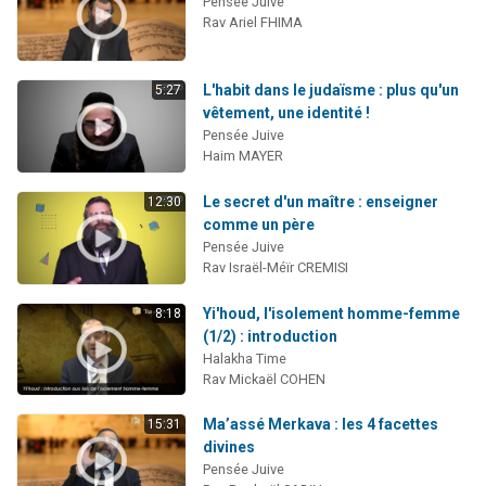
Pensée Juive
Rav Ariel FHIMA
L'habit dans le judaïsme : plus qu'un
5:27
vêtement, une identité !
Pensée Juive
Haim MAYER
Le secret d'un maître : enseigner
12:30
comme un père
Pensée Juive
Rav Israël-Méïr CREMISI
Yi'houd, l'isolement homme-femme
8:18
(1/2) : introduction
Halakha Time
Rav Mickaël COHEN
Ma’assé Merkava : les 4 facettes
15:31
divines
Pensée Juive