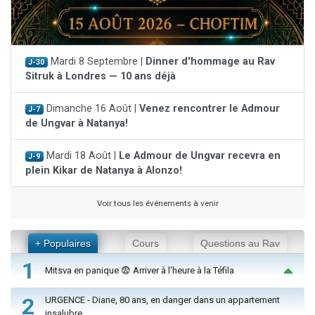
Mardi 8 Septembre |
Dinner d'hommage au Rav
J-30
Sitruk à Londres — 10 ans déjà
Dimanche 16 Août |
Venez rencontrer le Admour
J-7
de Ungvar à Natanya!
Mardi 18 Août |
Le Admour de Ungvar recevra en
J-9
plein Kikar de Natanya à Alonzo!
Voir tous les événements à venir
+ Populaires
Cours
Questions au Rav
1
Mitsva en panique 😨 Arriver à l'heure à la Téfila
2
URGENCE - Diane, 80 ans, en danger dans un appartement
insalubre