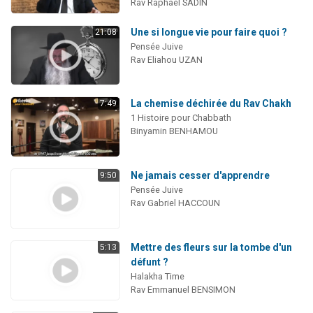
Rav Raphaël SADIN
Une si longue vie pour faire quoi ?
21:08
Pensée Juive
Rav Eliahou UZAN
La chemise déchirée du Rav Chakh
7:49
1 Histoire pour Chabbath
Binyamin BENHAMOU
Ne jamais cesser d'apprendre
9:50
Pensée Juive
Rav Gabriel HACCOUN
Mettre des fleurs sur la tombe d'un
5:13
défunt ?
Halakha Time
Rav Emmanuel BENSIMON