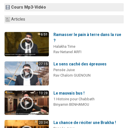
3 personnes viennent de nous rejoindre sur WhatsApp
Cours Mp3-Vidéo
3 personnes viennent de faire un don pour 5 jours de vacances aux Orphelins
Articles
Odaya vient de donner son Maasser
13 personnes viennent de demander une bénédiction
Ramasser le pain à terre dans la rue
6:51
3 personnes viennent de nous rejoindre sur WhatsApp
?
Halakha Time
Rav Netanel ARFI
Le sens caché des épreuves
27:15
Pensée Juive
Rav Chalom GUENOUN
Le mauvais bus !
10:28
1 Histoire pour Chabbath
Binyamin BENHAMOU
La chance de réciter une Brakha !
20:34