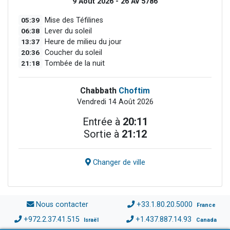
9 Août 2026 - 26 Av 5786
05:39
Mise des Téfilines
06:38
Lever du soleil
13:37
Heure de milieu du jour
20:36
Coucher du soleil
21:18
Tombée de la nuit
Chabbath
Choftim
Vendredi 14 Août 2026
Entrée à
20:11
Sortie à
21:12
Changer de ville
Nous contacter
+33.1.80.20.5000
France
+972.2.37.41.515
+1.437.887.14.93
Israël
Canada