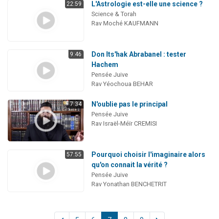
L'Astrologie est-elle une science ?
22:59
Science & Torah
Rav Moché KAUFMANN
Don Its'hak Abrabanel : tester
9:46
Hachem
Pensée Juive
Rav Yéochoua BEHAR
N'oublie pas le principal
7:34
Pensée Juive
Rav Israël-Méïr CREMISI
Pourquoi choisir l'imaginaire alors
57:55
qu'on connait la vérité ?
Pensée Juive
Rav Yonathan BENCHETRIT