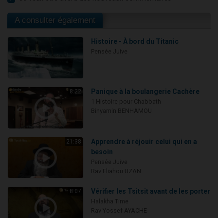
A consulter également
Histoire - À bord du Titanic
Pensée Juive
Panique à la boulangerie Cachère
8:22
1 Histoire pour Chabbath
Binyamin BENHAMOU
Apprendre à réjouir celui qui en a
21:38
besoin
Pensée Juive
Rav Eliahou UZAN
Vérifier les Tsitsit avant de les porter
8:07
Halakha Time
Rav Yossef AYACHE