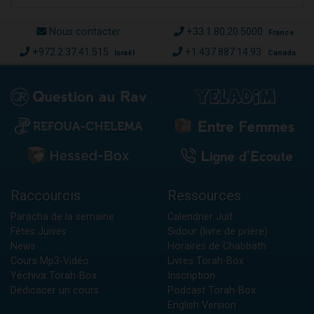
Nous contacter
+33.1.80.20.5000
France
+972.2.37.41.515
+1.437.887.14.93
Israël
Canada
Raccourcis
Ressources
Paracha de la semaine
Calendrier Juif
Fêtes Juives
Sidour (livre de prière)
News
Horaires de Chabbath
Cours Mp3-Vidéo
Livres Torah-Box
Yéchiva Torah-Box
Inscription
Dédicacer un cours
Podcast Torah-Box
English Version