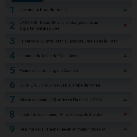
1
Histoire - À bord du Titanic
2
URGENCE - Diane, 80 ans, en danger dans un
appartement insalubre
3
Ils ont volé 12 Sifré Torah à Levallois… mais pas la Torah
4
Horaires du Jeûne de Ticha Béav
5
Panique à la boulangerie Cachère
6
DERNIERS JOURS : Sauvez la jambe de Yohan
7
Mitsva en panique 😨 Arriver à l'heure à la Téfila
8
L'édito de la semaine - En visite chez le Steipler
9
Résumé de la Paracha Réé en animation Vidéo IA