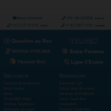
Nous contacter
+33.1.80.20.5000
France
+972.2.37.41.515
+1.437.887.14.93
Israël
Canada
Raccourcis
Ressources
Paracha de la semaine
Calendrier Juif
Fêtes Juives
Sidour (livre de prière)
News
Horaires de Chabbath
Cours Mp3-Vidéo
Livres Torah-Box
Yéchiva Torah-Box
Inscription
Dédicacer un cours
Podcast Torah-Box