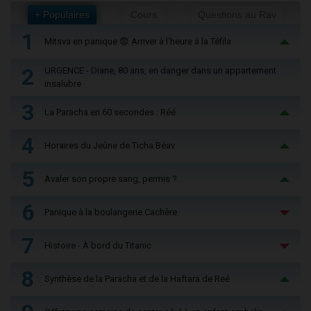
+ Populaires
Cours
Questions au Rav
1
Mitsva en panique 😨 Arriver à l'heure à la Téfila
2
URGENCE - Diane, 80 ans, en danger dans un appartement
insalubre
3
La Paracha en 60 secondes : Réé
4
Horaires du Jeûne de Ticha Béav
5
Avaler son propre sang, permis ?
6
Panique à la boulangerie Cachère
7
Histoire - À bord du Titanic
8
Synthèse de la Paracha et de la Haftara de Reé