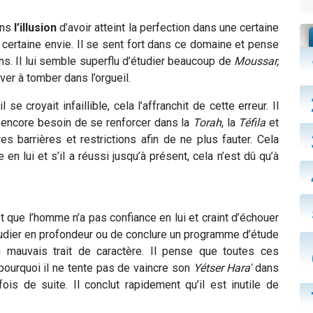
ans
l’illusion
d’avoir atteint la perfection dans une certaine
e certaine envie. Il se sent fort dans ce domaine et pense
ions. Il lui semble superflu d’étudier beaucoup de
Moussar,
iver à tomber dans l’orgueil.
croyait infaillible, cela l’affranchit de cette erreur. Il
il a encore besoin de se renforcer dans la
Torah
, la
Téfila
et
tres barrières et restrictions afin de ne plus fauter. Cela
n lui et s’il a réussi jusqu’à présent, cela n’est dû qu’à
 que l’homme n’a pas confiance en lui et craint d’échouer
étudier en profondeur ou de conclure un programme d’étude
 mauvais trait de caractère. Il pense que toutes ces
pourquoi il ne tente pas de vaincre son
Yétser
Hara'
dans
ois de suite. Il conclut rapidement qu’il est inutile de