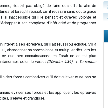
homme, n’est-il pas obligé de faire des efforts afin de
ires et lorsqu’il réussit, car il réussira sans doute grâce
as si inaccessible qu’il le pensait et qu’avec volonté et
 d’échapper à son complexe d’infériorité et de progresser
n intérêt à ses épreuves, qu’il ait réussi ou échoué. S’il a
en lui, abandonner sa nonchalance et multiplier dès lors les
nt à ce que ses connaissances en Torah ne soient plus
intérioriser, selon le verset
(Dévarim 4,39)
: «
Tu sauras
’il a des forces combatives qu’il doit cultiver et ne pas se
amais évaluer ses forces et les appliquer ; les épreuves
cités, s’élève et grandisse.