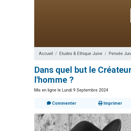
Dovan vient 
2 personnes 
2 personnes 
Malgorzata v
3 personnes 
Accueil
Etudes & Ethique Juive
Pensée Jui
Dans quel but le Créateur
l'homme ?
Mis en ligne le Lundi 9 Septembre 2024
Commenter
Imprimer