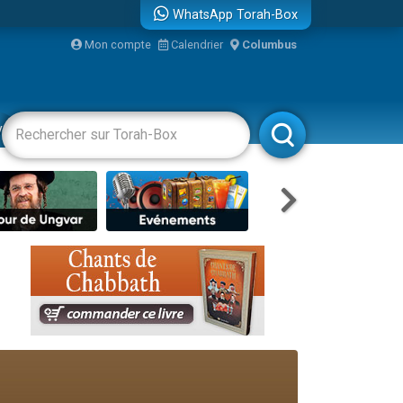
WhatsApp Torah-Box
Mon compte
Calendrier
Columbus
re
vertissements
Livres
Rabbanim
travers le temps
 leur maman
...