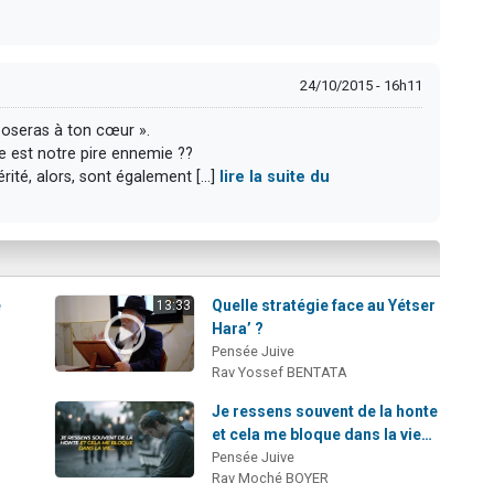
24/10/2015 - 16h11
mposeras à ton cœur ».
ce est notre pire ennemie ??
rité, alors, sont également [...]
lire la suite du
e
Quelle stratégie face au Yétser
13:33
Hara’ ?
Pensée Juive
Rav Yossef BENTATA
Je ressens souvent de la honte
et cela me bloque dans la vie…
Pensée Juive
Rav Moché BOYER