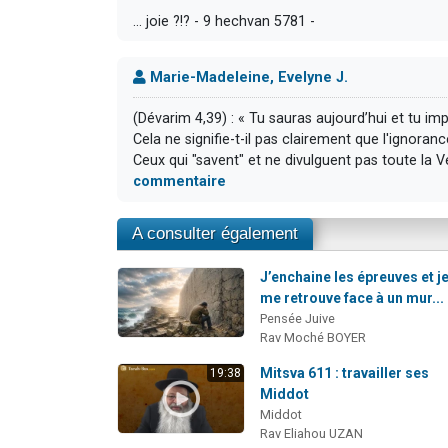
… joie ?!? - 9 hechvan 5781 -
Marie-Madeleine, Evelyne J.
(Dévarim 4,39) : « Tu sauras aujourd’hui et tu i
Cela ne signifie-t-il pas clairement que l'ignoran
Ceux qui "savent" et ne divulguent pas toute la Vé
commentaire
A consulter également
J’enchaine les épreuves et j
me retrouve face à un mur...
Pensée Juive
Rav Moché BOYER
Mitsva 611 : travailler ses
19:38
Middot
Middot
Rav Eliahou UZAN