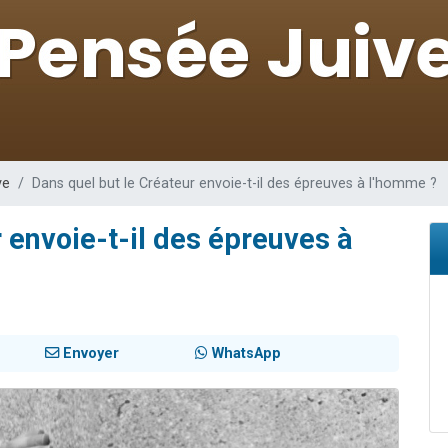
de donner son Maasser
viennent de nous rejoindre sur WhatsApp
viennent de nous rejoindre sur WhatsApp
ient de donner son Maasser
viennent de nous rejoindre sur WhatsApp
ve
Dans quel but le Créateur envoie-t-il des épreuves à l'homme ?
 envoie-t-il des épreuves à
Envoyer
WhatsApp