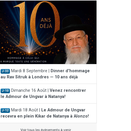
Mardi 8 Septembre |
Dinner d'hommage
J-33
au Rav Sitruk à Londres — 10 ans déjà
Dimanche 16 Août |
Venez rencontrer
J-10
le Admour de Ungvar à Natanya!
Mardi 18 Août |
Le Admour de Ungvar
J-12
recevra en plein Kikar de Natanya à Alonzo!
Voir tous les événements à venir