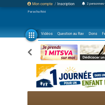
Mon compte
/
Inscription
2 personnes 
3 personnes 
Paracha Réé
2 nouvel
8 personn
4 personn
Vidéos
Question au Rav
Dons
F
Nouvelle émis
61 personnes
39 perso
Il reste 
Ariel vient 
Nathaniel vi
6 personn
2 personn
10 personnes
Il reste 