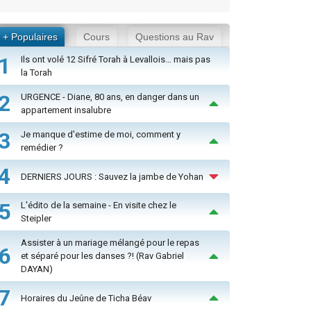
+ Populaires
Cours
Questions au Rav
1
Ils ont volé 12 Sifré Torah à Levallois… mais pas
la Torah
2
URGENCE - Diane, 80 ans, en danger dans un
appartement insalubre
3
Je manque d'estime de moi, comment y
remédier ?
4
DERNIERS JOURS : Sauvez la jambe de Yohan
5
L'édito de la semaine - En visite chez le
Steipler
Assister à un mariage mélangé pour le repas
6
et séparé pour les danses ?! (Rav Gabriel
DAYAN)
7
Horaires du Jeûne de Ticha Béav