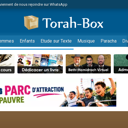
viennent de nous rejoindre sur WhatsApp
viennent de nous rejoindre sur WhatsApp
les musiques dans Torah-Box Music
es viennent de faire un don pour Tsédaka : pauvres d'Israel
es viennent de faire un don pour Diane, 80 ans, dans un appartement insalub
emmes
Enfants
Etude sur Texte
Musique
Paracha
Di
sion radio : Visions de grandeur n°104 : Le Chabbath et le Birkat Hamazone à 
 viennent de demander une bénédiction
nnes viennent de faire un don pour Sauvez la jambe de Yohan
49 places pour étudier en groupe sur Zoom
de donner son Maasser
ent de donner son Maasser
es viennent de faire un don pour 5 enfants déjà orphelins risquent de perdre
es viennent de faire un don pour Reloger Rivka, 6 enfants, victime de violences
 viennent de demander une bénédiction
49 places pour étudier en groupe sur Zoom