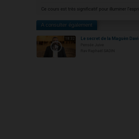
Ce cours est très significatif pour illuminer l'es
A consulter également
Le secret de la Maguèn Dav
18:32
Pensée Juive
Rav Raphaël SADIN