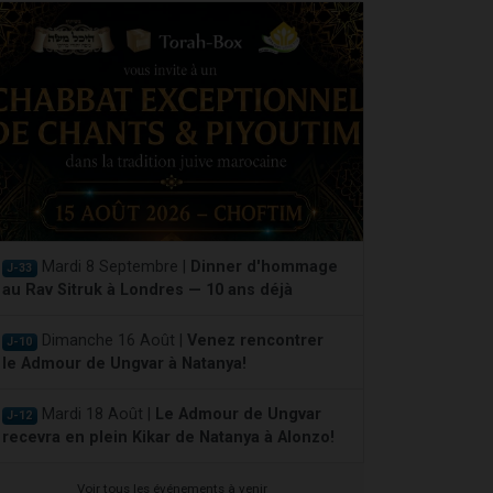
Mardi 8 Septembre |
Dinner d'hommage
J-33
au Rav Sitruk à Londres — 10 ans déjà
Dimanche 16 Août |
Venez rencontrer
J-10
le Admour de Ungvar à Natanya!
Mardi 18 Août |
Le Admour de Ungvar
J-12
recevra en plein Kikar de Natanya à Alonzo!
Voir tous les événements à venir