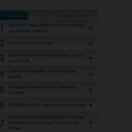
+ Populaires
Cours
Questions au Rav
1
URGENCE - Diane, 80 ans, en danger dans un
appartement insalubre
2
Histoire - À bord du Titanic
3
Ils ont volé 12 Sifré Torah à Levallois… mais
pas la Torah
4
L'édito de la semaine - En visite chez le
Steipler
5
Je manque d'estime de moi, comment y
remédier ?
6
DERNIERS JOURS : Sauvez la jambe de Yohan
Assister à un mariage mélangé pour le repas
7
et séparé pour les danses ?! (Rav Gabriel
DAYAN)