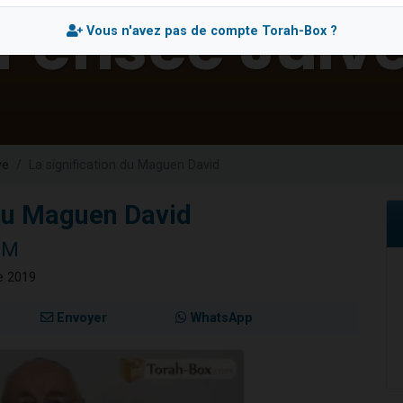
 viennent de demander une bénédiction
Vous n'avez pas de compte Torah-Box ?
49 places pour étudier en groupe sur Zoom
de donner son Maasser
ent de donner son Maasser
viennent de nous rejoindre sur WhatsApp
ve
La signification du Maguen David
 du Maguen David
IM
re 2019
Envoyer
WhatsApp