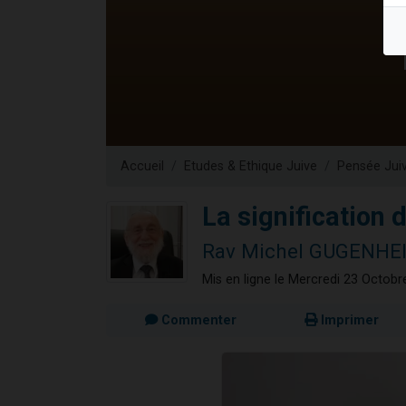
61 personnes
Il reste 
Ariel vient 
Nathaniel vi
4 personnes 
Accueil
Etudes & Ethique Juive
Pensée Jui
La signification
Rav Michel GUGENHE
Mis en ligne le Mercredi 23 Octob
Commenter
Imprimer