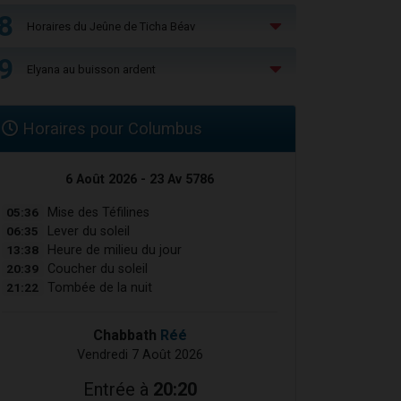
8
Horaires du Jeûne de Ticha Béav
9
Elyana au buisson ardent
Horaires pour Columbus
6 Août 2026 - 23 Av 5786
05:36
Mise des Téfilines
06:35
Lever du soleil
13:38
Heure de milieu du jour
20:39
Coucher du soleil
21:22
Tombée de la nuit
Chabbath
Réé
Vendredi 7 Août 2026
Entrée à
20:20