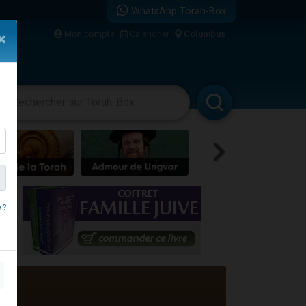
WhatsApp Torah-Box
Mon compte
Calendrier
Columbus
×
re
vertissements
Livres
Rabbanim
 ?
travers le temps