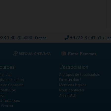
+33.1.80.20.5000
+972.2.37.41.515
France
Is
ources
L'association
ier Juif
A propos de l'association
(livre de prière)
Faire un don !
es de Chabbath
Mentions légales
 Torah-Box
Nous contacter
tion
Aide (FAQ)
t Torah-Box
 Version