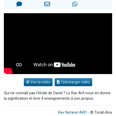
Ariel vient de donner son Maasser
Il reste 49 places pour étudier en groupe sur Zoom
Nathaniel vient de donner son Maasser
6 personnes viennent de faire un don pour 5 enfants déjà orphelins risquent de perdre leur maman
3 personnes viennent de nous rejoindre sur WhatsApp
Voir la vidéo
Télécharger vidéo
Qui ne connaît pas l'étoile de David ? Le Rav Arfi nous en donne
la signification et livre 4 enseignements à son propos.
Rav Netanel ARFI
- © Torah-Box