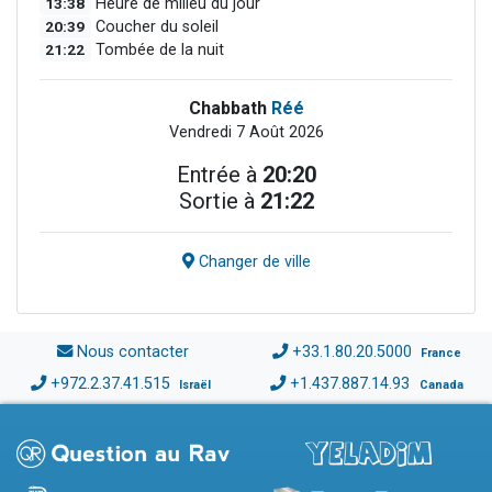
13:38
Heure de milieu du jour
20:39
Coucher du soleil
21:22
Tombée de la nuit
Chabbath
Réé
Vendredi 7 Août 2026
Entrée à
20:20
Sortie à
21:22
Changer de ville
Nous contacter
+33.1.80.20.5000
France
+972.2.37.41.515
+1.437.887.14.93
Israël
Canada