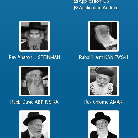
Application iOS
Application Android
Rav Aharon L. STEINMAN
Rabbi 'Haïm KANIEWSKI
Rabbi David ABI'HSSIRA
Rav Chlomo AMAR