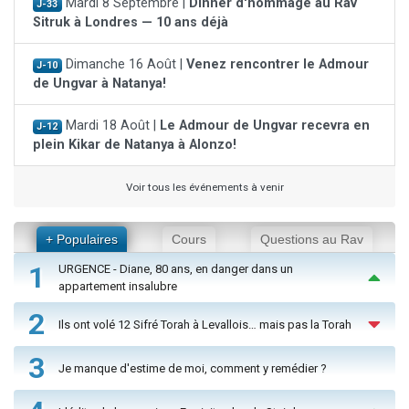
Mardi 8 Septembre |
Dinner d'hommage au Rav
J-33
Sitruk à Londres — 10 ans déjà
Dimanche 16 Août |
Venez rencontrer le Admour
J-10
de Ungvar à Natanya!
Mardi 18 Août |
Le Admour de Ungvar recevra en
J-12
plein Kikar de Natanya à Alonzo!
Voir tous les événements à venir
+ Populaires
Cours
Questions au Rav
1
URGENCE - Diane, 80 ans, en danger dans un
appartement insalubre
2
Ils ont volé 12 Sifré Torah à Levallois… mais pas la Torah
3
Je manque d'estime de moi, comment y remédier ?