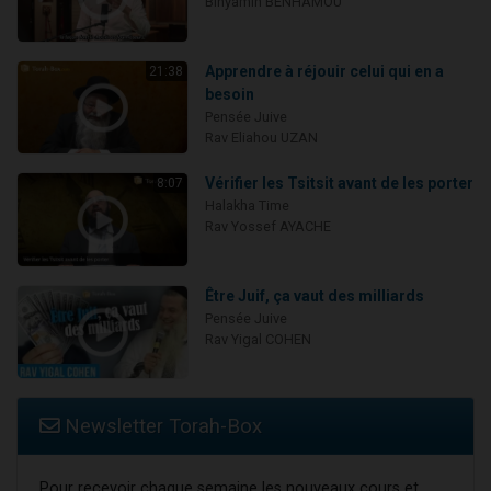
Binyamin BENHAMOU
Apprendre à réjouir celui qui en a
21:38
besoin
Pensée Juive
Rav Eliahou UZAN
Vérifier les Tsitsit avant de les porter
8:07
Halakha Time
Rav Yossef AYACHE
Être Juif, ça vaut des milliards
Pensée Juive
Rav Yigal COHEN
Newsletter Torah-Box
Pour recevoir chaque semaine les nouveaux cours et