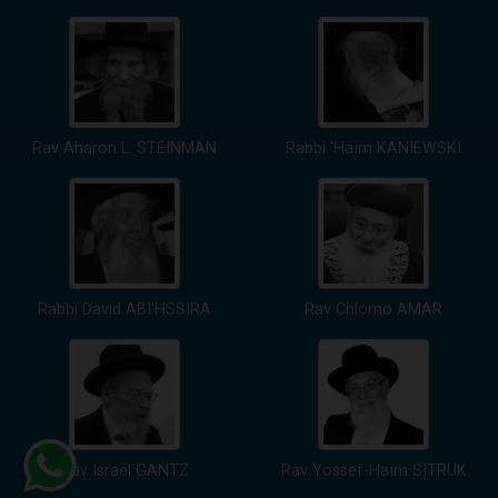
Rav Aharon L. STEINMAN
Rabbi 'Haïm KANIEWSKI
Rabbi David ABI'HSSIRA
Rav Chlomo AMAR
Rav Israël GANTZ
Rav Yossef-Haïm SITRUK