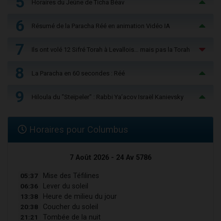
5
Horaires du Jeûne de Ticha Béav
6
Résumé de la Paracha Réé en animation Vidéo IA
7
Ils ont volé 12 Sifré Torah à Levallois… mais pas la Torah
8
La Paracha en 60 secondes : Réé
9
Hiloula du "Steïpeler" : Rabbi Ya’acov Israël Kanievsky
Horaires pour Columbus
7 Août 2026 - 24 Av 5786
05:37
Mise des Téfilines
06:36
Lever du soleil
13:38
Heure de milieu du jour
20:38
Coucher du soleil
21:21
Tombée de la nuit