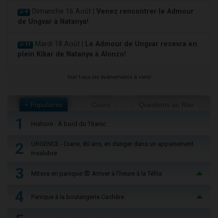
Dimanche 16 Août |
Venez rencontrer le Admour
J-9
de Ungvar à Natanya!
Mardi 18 Août |
Le Admour de Ungvar recevra en
J-11
plein Kikar de Natanya à Alonzo!
Voir tous les événements à venir
+ Populaires
Cours
Questions au Rav
1
Histoire - À bord du Titanic
2
URGENCE - Diane, 80 ans, en danger dans un appartement
insalubre
3
Mitsva en panique 😨 Arriver à l'heure à la Téfila
4
Panique à la boulangerie Cachère