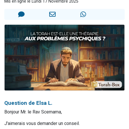
Mis en ligne le Lundi 17 Novembre 2025
6 personnes viennent de faire un don pour 5 enfants déjà orphelins risquent de perdre leur maman
2 personnes viennent de faire un don pour Reloger Rivka, 6 enfants, victime de violences...
10 personnes viennent de demander une bénédiction
Il reste 49 places pour étudier en groupe sur Zoom
2 personnes viennent de nous rejoindre sur WhatsApp
Question de Elsa L.
Bonjour Mr. le Rav Scemama,
J'aimerais vous demander un conseil.