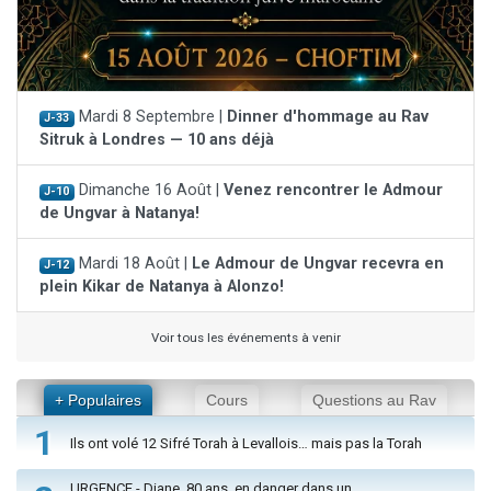
Mardi 8 Septembre |
Dinner d'hommage au Rav
J-33
Sitruk à Londres — 10 ans déjà
Dimanche 16 Août |
Venez rencontrer le Admour
J-10
de Ungvar à Natanya!
Mardi 18 Août |
Le Admour de Ungvar recevra en
J-12
plein Kikar de Natanya à Alonzo!
Voir tous les événements à venir
+ Populaires
Cours
Questions au Rav
1
Ils ont volé 12 Sifré Torah à Levallois… mais pas la Torah
URGENCE - Diane, 80 ans, en danger dans un