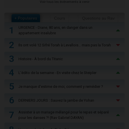
Voir tous les événements à venir
+ Populaires
Cours
Questions au Rav
1
URGENCE - Diane, 80 ans, en danger dans un
appartement insalubre
2
Ils ont volé 12 Sifré Torah à Levallois… mais pas la Torah
3
Histoire - À bord du Titanic
4
L'édito de la semaine - En visite chez le Steipler
5
Je manque d'estime de moi, comment y remédier ?
6
DERNIERS JOURS : Sauvez la jambe de Yohan
7
Assister à un mariage mélangé pour le repas et séparé
pour les danses ?! (Rav Gabriel DAYAN)