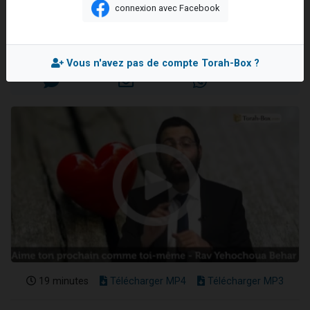
prochain
connexion avec Facebook
61 personnes viennent de demander une bénédiction
Rav Yéochoua BEHAR
Il reste 49 places pour étudier en groupe sur Zoom
Mis en ligne le Lundi 30 Juin 2025
Ariel vient de donner son Maasser
Vous n'avez pas de compte Torah-Box ?
Nathaniel vient de donner son Maasser
4 personnes viennent de nous rejoindre sur WhatsApp
19 minutes
Télécharger MP4
Télécharger MP3