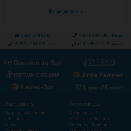
Changer de ville
Nous contacter
+33.1.80.20.5000
France
+972.2.37.41.515
+1.437.887.14.93
Israël
Canada
Raccourcis
Ressources
Paracha de la semaine
Calendrier Juif
Fêtes Juives
Sidour (livre de prière)
News
Horaires de Chabbath