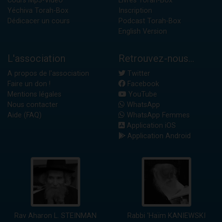
Cours Mp3-Vidéo
Livres Torah-Box
Yéchiva Torah-Box
Inscription
Dédicacer un cours
Podcast Torah-Box
English Version
L'association
Retrouvez-nous...
A propos de l'association
Twitter
Faire un don !
Facebook
Mentions légales
YouTube
Nous contacter
WhatsApp
Aide (FAQ)
WhatsApp Femmes
Application iOS
Application Android
Rav Aharon L. STEINMAN
Rabbi 'Haïm KANIEWSKI