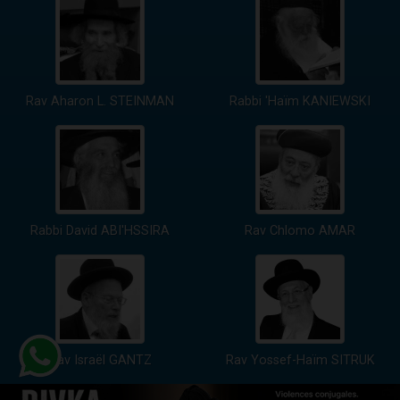
Rav Aharon L. STEINMAN
Rabbi 'Haïm KANIEWSKI
Rabbi David ABI'HSSIRA
Rav Chlomo AMAR
Rav Israël GANTZ
Rav Yossef-Haïm SITRUK