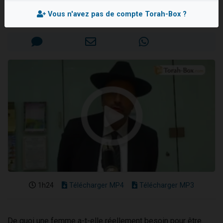
Rav David TOUITOU
13 personnes viennent de demander une bénédiction
Vous n'avez pas de compte Torah-Box ?
Mis en ligne le Dimanche 14 Janvier 2018
30 personnes viennent de faire un don pour Sauvez la jambe de Yohan
Il reste 49 places pour étudier en groupe sur Zoom
12 nouvelles musiques dans Torah-Box Music
29 personnes viennent de demander une bénédiction
1h24
Télécharger MP4
Télécharger MP3
De quoi une femme a-t-elle réellement besoin pour être