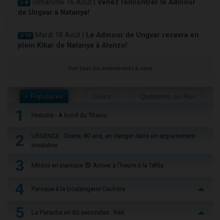
Dimanche 16 Août |
Venez rencontrer le Admour
J-8
de Ungvar à Natanya!
Mardi 18 Août |
Le Admour de Ungvar recevra en
J-10
plein Kikar de Natanya à Alonzo!
Voir tous les événements à venir
+ Populaires
Cours
Questions au Rav
1
Histoire - À bord du Titanic
2
URGENCE - Diane, 80 ans, en danger dans un appartement
insalubre
3
Mitsva en panique 😨 Arriver à l'heure à la Téfila
4
Panique à la boulangerie Cachère
5
La Paracha en 60 secondes : Réé