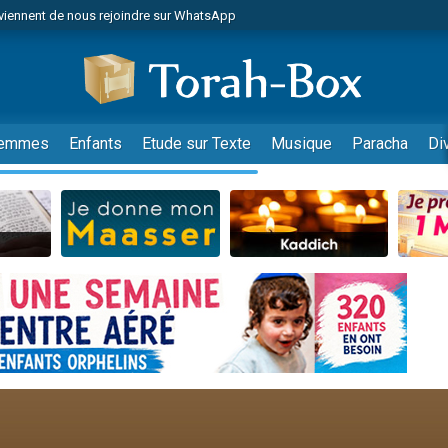
viennent de nous rejoindre sur WhatsApp
es viennent de faire un don pour Reloger Rivka, 6 enfants, victime de violences
es viennent de faire un don pour 1 Journée de Vacances Pour les Enfants
 viennent de demander une bénédiction
viennent de nous rejoindre sur WhatsApp
emmes
Enfants
Etude sur Texte
Musique
Paracha
Di
49 places pour étudier en groupe sur Zoom
nes viennent de faire un don pour Diane, 80 ans, dans un appartement insalu
 donner son Maasser
viennent de nous rejoindre sur WhatsApp
viennent de nous rejoindre sur WhatsApp
es viennent de faire un don pour 5 jours de vacances aux Orphelins
de donner son Maasser
 viennent de demander une bénédiction
viennent de nous rejoindre sur WhatsApp
nnes viennent de faire un don pour Sauvez la jambe de Yohan