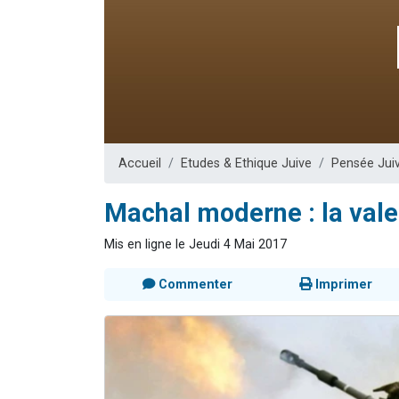
Il reste 
12 nouve
3 personnes 
2 personnes 
2 personnes 
Accueil
Etudes & Ethique Juive
Pensée Jui
Machal moderne : la vale
Mis en ligne le Jeudi 4 Mai 2017
Commenter
Imprimer