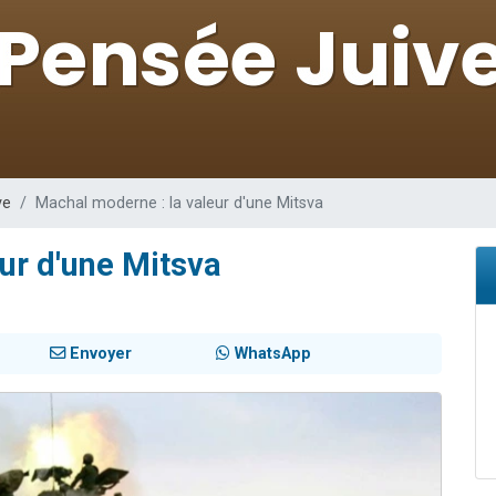
49 places pour étudier en groupe sur Zoom
lles musiques dans Torah-Box Music
viennent de nous rejoindre sur WhatsApp
viennent de nous rejoindre sur WhatsApp
viennent de nous rejoindre sur WhatsApp
ve
Machal moderne : la valeur d'une Mitsva
ur d'une Mitsva
Envoyer
WhatsApp