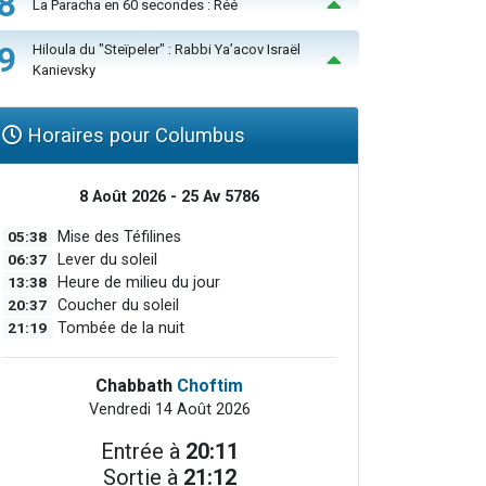
8
La Paracha en 60 secondes : Réé
9
Hiloula du "Steïpeler" : Rabbi Ya’acov Israël
Kanievsky
Horaires pour Columbus
8 Août 2026 - 25 Av 5786
05:38
Mise des Téfilines
06:37
Lever du soleil
13:38
Heure de milieu du jour
20:37
Coucher du soleil
21:19
Tombée de la nuit
Chabbath
Choftim
Vendredi 14 Août 2026
Entrée à
20:11
Sortie à
21:12