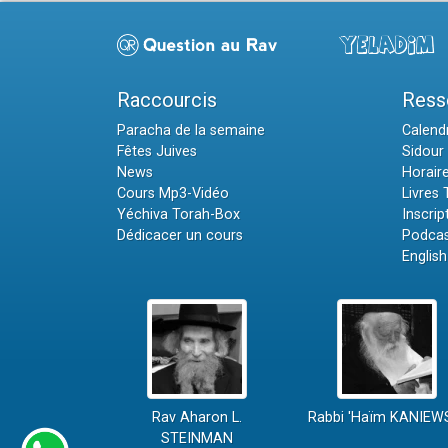
Raccourcis
Ress
Paracha de la semaine
Calendr
Fêtes Juives
Sidour 
News
Horair
Cours Mp3-Vidéo
Livres
Yéchiva Torah-Box
Inscrip
Dédicacer un cours
Podcas
English
Rav Aharon L.
Rabbi 'Haïm KANIEW
STEINMAN