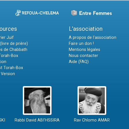
ources
L'association
ier Juif
A propos de l'association
(livre de prière)
Faire un don !
es de Chabbath
Mentions légales
 Torah-Box
Nous contacter
tion
Aide (FAQ)
t Torah-Box
 Version
SKI
Rabbi David ABI'HSSIRA
Rav Chlomo AMAR