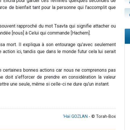
 par Elicha pour garder ces Téfilines quelques secondes de
rce de bienfait tant pour la personne qui l’accomplit que
 souvent rapproché du mot Tsavta qui signifie attacher ou
mmandée [nous] à Celui qui commande [Hachem].
 sa mort. Il expliqua à son entourage qu’avec seulement
action ici, tandis que dans le monde futur cela lui serait
e certaines bonnes actions car nous ne comprenons pas
e doit s’efforcer de prendre en considération la valeur
ttre une seule, même si celle-ci ne dure qu’un instant.
'Haï GOZLAN
- © Torah-Box