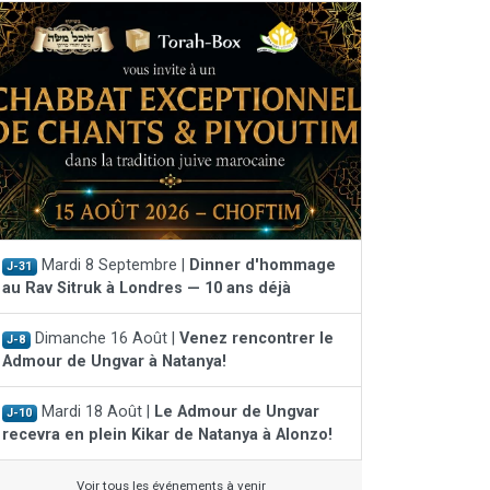
Mardi 8 Septembre |
Dinner d'hommage
J-31
au Rav Sitruk à Londres — 10 ans déjà
Dimanche 16 Août |
Venez rencontrer le
J-8
Admour de Ungvar à Natanya!
Mardi 18 Août |
Le Admour de Ungvar
J-10
recevra en plein Kikar de Natanya à Alonzo!
Voir tous les événements à venir