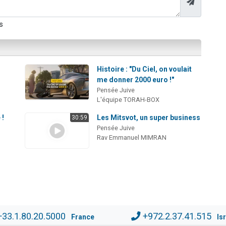
s
Histoire : "Du Ciel, on voulait
me donner 2000 euro !"
Pensée Juive
L'équipe TORAH-BOX
 !
Les Mitsvot, un super business
30:59
Pensée Juive
Rav Emmanuel MIMRAN
+33.1.80.20.5000
+972.2.37.41.515
France
Is