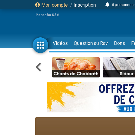
Mon compte
/
Inscription
6 personnes 
4 personn
Paracha Réé
2 personn
17 personnes
4 personnes 
Vidéos
Question au Rav
Dons
F
Il reste 
23 person
Eva vient de
4 personnes 
3 personnes 
3 personn
Odaya vient 
13 personnes
2 personnes 
30 perso