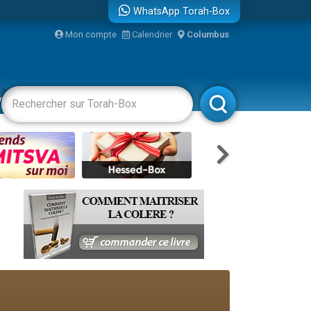
WhatsApp Torah-Box
...
Mon compte
Calendrier
Columbus
vertissements
Livres
Rabbanim
bre