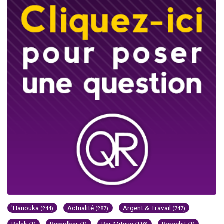
'Hanouka
Actualité
Argent & Travail
(244)
(287)
(747)
Balak
Bamidbar
Bar-Mitsva
Berechit