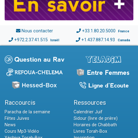
Nous contacter
+33.1.80.20.5000
France
+972.2.37.41.515
+1.437.887.14.93
Israël
Canada
Raccourcis
Ressources
Paracha de la semaine
Calendrier Juif
Fêtes Juives
Sidour (livre de prière)
News
Horaires de Chabbath
Cours Mp3-Vidéo
Livres Torah-Box
Yéchiva Torah-Box
Inscription