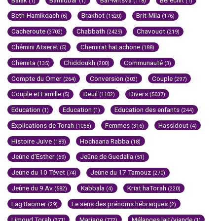
(1)
(1)
(118)
(1)
Beth-Hamikdach
Brakhot
Brit-Mila
(6)
(1520)
(176)
Cacheroute
Chabbath
Chavouot
(3703)
(2429)
(219)
Chémini Atseret
Chemirat haLachone
(5)
(188)
Chemita
Chiddoukh
Communauté
(135)
(200)
(3)
Compte du Omer
Conversion
Couple
(264)
(303)
(297)
Couple et Famille
Deuil
Divers
(5)
(1102)
(5037)
Education
Education
Education des enfants
(1)
(1)
(244)
Explications de Torah
Femmes
Hassidout
(1058)
(316)
(4)
Histoire Juive
Hochaana Rabba
(189)
(18)
Jeûne d'Esther
Jeûne de Guedalia
(69)
(51)
Jeûne du 10 Tévet
Jeûne du 17 Tamouz
(74)
(270)
Jeûne du 9 Av
Kabbala
Kriat haTorah
(582)
(4)
(220)
Lag Baomer
Le sens des prénoms hébraïques
(29)
(2)
Limoud Torah
Mariage
Mélanges lait/viande
(371)
(772)
(1)